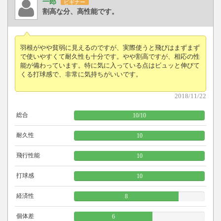
一郎
ビギナー
割高な分、高性能です。
羽根がやや貧弱に見えるのですが、実際使うと飛びはまずまず
で使いやすくて耐久性も十分です。やや割高ですが、相応の性
能が備わっています。特に気に入っている点はビュッと伸びて
くる打球感で、非常に気持ちがいいです。
2018/11/22
総合
10
/
10
耐久性
10
飛行性能
10
打球感
10
経済性
8
個体差
6