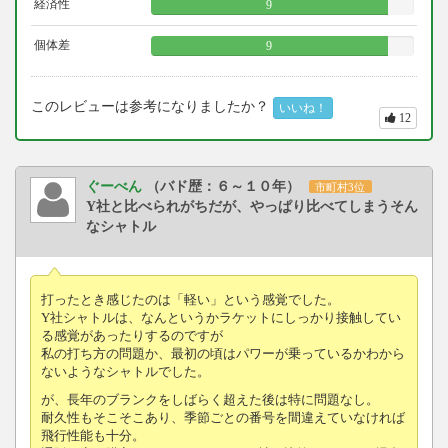
経済性
9
個体差
9
このレビューは参考になりましたか？
いいね！
12
ぐーべん
（バド歴：６～１０年）
市町村3位
Y社と比べられがちだが、やっぱり比べてしまうそん
なシャトル
打ったとき感じたのは「軽い」という感覚でした。
Y社シャトルは、なんというかラケットにしっかり接触してい
る感覚があったりするのですが
私の打ち方の問題か、最初の頃はパワーが乗っているかわから
ないようなシャトルでした。
が、長年のブランクをしばらく超えた後は特に問題なし。
耐久性もそこそこあり、季節ごとの番号を間違えていなければ
飛行性能も十分。