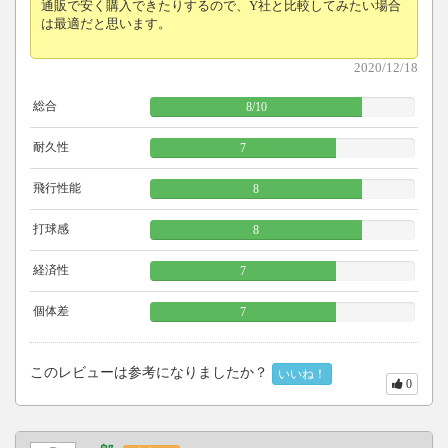
通販で安く購入できたりするので、Y社と比較してみたい場合
は最適だと思います。
2020/12/18
総合
8
/
10
耐久性
7
飛行性能
8
打球感
8
経済性
7
個体差
7
このレビューは参考になりましたか？
いいね！
0