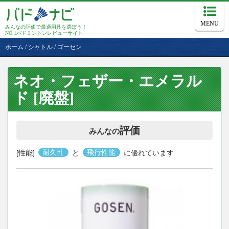
MENU
みんなの評価で最適用具を選ぼう！
NO.1バドミントンレビューサイト
ホーム
/
シャトル
/
ゴーセン
ネオ・フェザー・エメラル
ド [廃盤]
評価
みんなの
[性能]
耐久性
と
飛行性能
に優れています