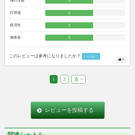
飛行性能
6
打球感
6
経済性
6
個体差
6
このレビューは参考になりましたか？
いいね！
0
1
2
次 >
レビューを投稿する
関連シャトル