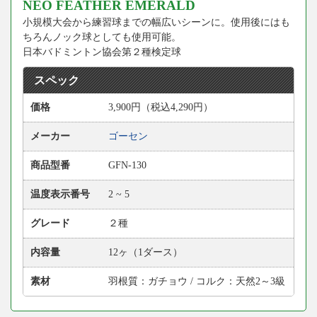
NEO FEATHER EMERALD
小規模大会から練習球までの幅広いシーンに。使用後にはも
ちろんノック球としても使用可能。
日本バドミントン協会第２種検定球
スペック
価格
3,900円（税込4,290円）
メーカー
ゴーセン
商品型番
GFN-130
温度表示番号
2 ~ 5
グレード
２種
内容量
12ヶ（1ダース）
素材
羽根質：ガチョウ / コルク：天然2～3級