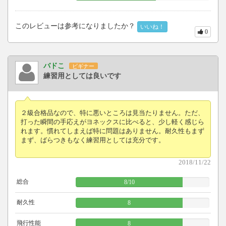
このレビューは参考になりましたか？
いいね！
0
バドこ
ビギナー
練習用としては良いです
２級合格品なので、特に悪いところは見当たりません。ただ、
打った瞬間の手応えがヨネックスに比べると、少し軽く感じら
れます。慣れてしまえば特に問題はありません。耐久性もまず
まず、ばらつきもなく練習用としては充分です。
2018/11/22
総合
8
/
10
耐久性
8
飛行性能
8