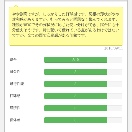
やや割高ですが、しっかりした打球感です。羽根の形状がやや
違和感がありますが、打ってみると問題なく飛んでくれます。
種類が豊富でその分状況に応じた使い分けができ、試合にも十
分使えそうです。特に驚いて優れている点があるわけではない
ですが、全ての面で安定感がある印象です。
2018/09/11
総合
8
/
10
耐久性
8
飛行性能
8
打球感
8
経済性
8
個体差
8