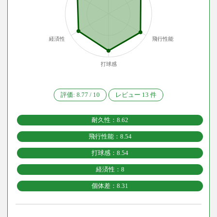
経済性
飛行性能
打球感
評価:
8.77
/
10
レビュー
13
件
耐久性：8.62
飛行性能：8.54
打球感：8.54
経済性：8
個体差：8.31