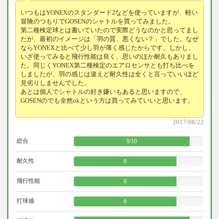
いつもはYONEXのスタンダード2などを使っていますが、軽い
冒険のつもりでGOSENのシャトルを買ってみました。
第二種検定球とは書いていたので実際どうなのかと思ってまし
たが、最初のイメージは「羽の質、悪くない？」でした。なぜ
ならYONEXと比べて少し羽が薄く感じたからです。しかし、
いざ使ってみると飛行性能は良く、思いのほか耐久もありまし
た。同じくYONEX第二種検定のエアロセンサとも打ち比べを
しましたが、羽の感じは違えど耐久性は全くと言っていいほど
見劣りしませんでした。
あとは個人でシャトルの好き嫌いもあると思いますので、
GOSENのでも全然okという方は買ってみていいと思います。
2017/08/22
総合
9
/
10
耐久性
8
飛行性能
8
打球感
8