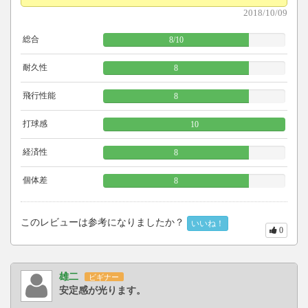
2018/10/09
総合
8
/
10
耐久性
8
飛行性能
8
打球感
10
経済性
8
個体差
8
このレビューは参考になりましたか？
いいね！
0
雄二
ビギナー
安定感が光ります。