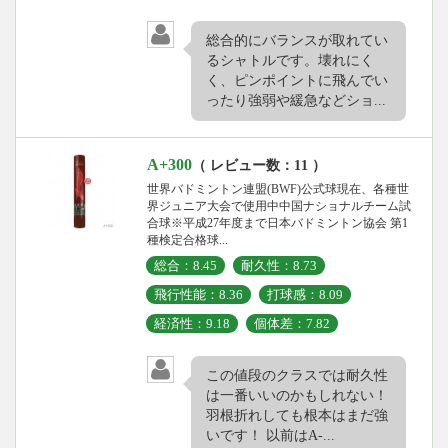
総合的にバランスが取れてい
るシャトルです。壊れにく
く、ピンポイントに飛んでい
ったり強弱や緩急などショ...
A+300
（ レビュー数：11 ）
世界バドミントン連盟(BWF)公式球現在、各種世
界ジュニア大会で使用中中国ナショナルチーム試
合球※平成27年度まで日本バドミントン協会 第1
種検定合格球...
総合：8.45
耐久性：8.73
飛行性能：8.36
打球感：8.09
経済性：9.18
個体差：7.82
この値段のクラスでは耐久性
は一番いいのかもしれない！
羽根折れしても根本はまだ強
いです！ 以前はA-...