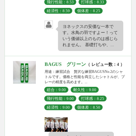
飛行性能：8.53
打球感：8.33
経済性：8.59
個体差：8.25
ヨネックスの安価な一本で
す。水鳥の羽ですよー！って
いう価値以上のものは感じら
れません。 基礎打ちや、...
BAGUS グリーン
（ レビュー数：4 ）
用途：練習試合 贅沢な練習BAGUSNo.2のシャ
トルです。価格と性能を両立したシャトルが、プ
レーの精度を高めます。...
総合：9.00
耐久性：9.00
飛行性能：9.00
打球感：8.25
経済性：9.00
個体差：8.50