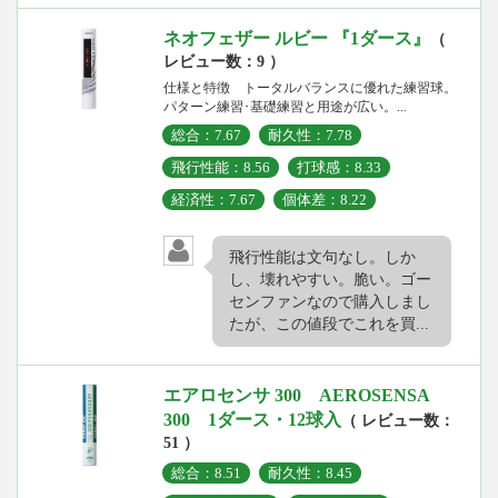
ネオフェザー ルビー 『1ダース』
（
レビュー数：9 ）
仕様と特徴 トータルバランスに優れた練習球。
パターン練習･基礎練習と用途が広い。...
総合：7.67
耐久性：7.78
飛行性能：8.56
打球感：8.33
経済性：7.67
個体差：8.22
飛行性能は文句なし。しか
し、壊れやすい。脆い。ゴー
センファンなので購入しまし
たが、この値段でこれを買...
エアロセンサ 300 AEROSENSA
300 1ダース・12球入
（ レビュー数：
51 ）
総合：8.51
耐久性：8.45