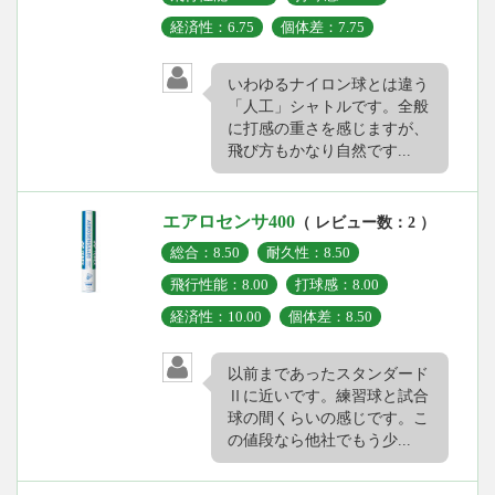
経済性：6.75
個体差：7.75
いわゆるナイロン球とは違う
「人工」シャトルです。全般
に打感の重さを感じますが、
飛び方もかなり自然です...
エアロセンサ400
（ レビュー数：2 ）
総合：8.50
耐久性：8.50
飛行性能：8.00
打球感：8.00
経済性：10.00
個体差：8.50
以前まであったスタンダード
Ⅱに近いです。練習球と試合
球の間くらいの感じです。こ
の値段なら他社でもう少...