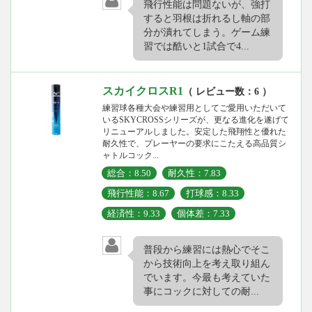
飛行性能は問題ないが、強打
すると羽根は折れるし軸の部
分が潰れてしまう。ゲーム練
習では酷いと1試合で4...
スカイクロスR1
（ レビュー数：6 ）
練習球各種大会や練習用としてご愛用いただいて
いるSKYCROSSシリーズが、更なる進化を遂げて
リニューアルしました。安定した飛翔性と優れた
耐久性で、プレーヤーの要求にこたえる高品質シ
ャトルコック...
総合：8.50
耐久性：7.83
飛行性能：8.67
打球感：8.33
経済性：9.33
個体差：7.33
普段から練習には熱心でそこ
から技術向上を考え取り組ん
でいます。今最も考えていた
事にコックに対しての耐...