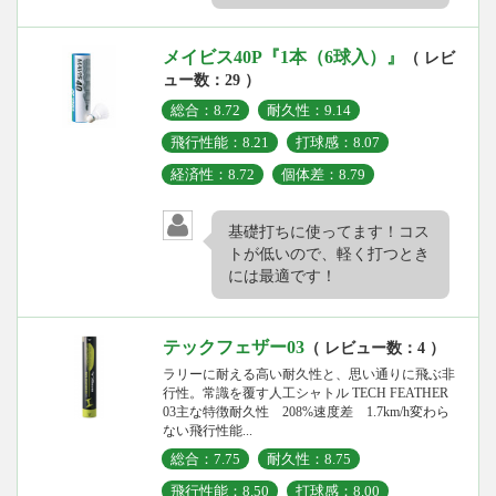
メイビス40P『1本（6球入）』
（ レビ
ュー数：29 ）
総合：8.72
耐久性：9.14
飛行性能：8.21
打球感：8.07
経済性：8.72
個体差：8.79
基礎打ちに使ってます！コス
トが低いので、軽く打つとき
には最適です！
テックフェザー03
（ レビュー数：4 ）
ラリーに耐える高い耐久性と、思い通りに飛ぶ非
行性。常識を覆す人工シャトル TECH FEATHER
03主な特徴耐久性 208%速度差 1.7km/h変わら
ない飛行性能...
総合：7.75
耐久性：8.75
飛行性能：8.50
打球感：8.00