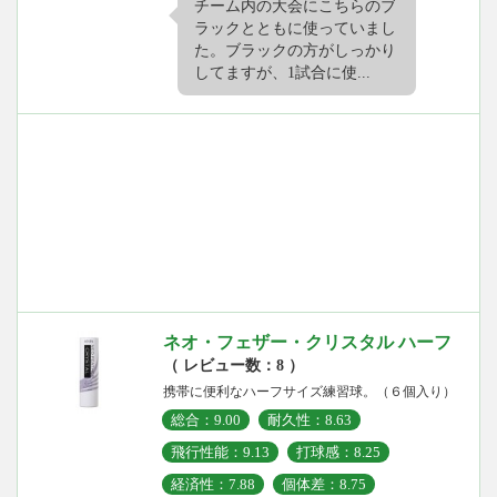
チーム内の大会にこちらのブ
ラックとともに使っていまし
た。ブラックの方がしっかり
してますが、1試合に使...
ネオ・フェザー・クリスタル ハーフ
（ レビュー数：8 ）
携帯に便利なハーフサイズ練習球。（６個入り）
総合：9.00
耐久性：8.63
飛行性能：9.13
打球感：8.25
経済性：7.88
個体差：8.75