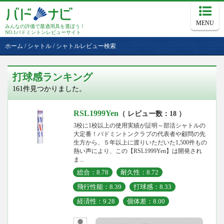
MENU
みんなの評価で最適用具を選ぼう！
NO.1バドミントンレビューサイト
ホーム
/
シャトル
/
シャトルレビュー検索
打球感ランキング
161件見つかりました。
RSL1999Yen
（ レビュー数：18 ）
3校に1校以上の使用実績が証明～部活シャトルの
大定番！バドミントンクラブの代表者や顧問の先
生方から、５年以上に渡りいただいた1,500件もの
熱い声により、この【RSL1999Yen】は開発され
ま...
総合：8.78
耐久性：8.72
飛行性能：8.39
打球感：8.33
経済性：9.28
個体差：8.00