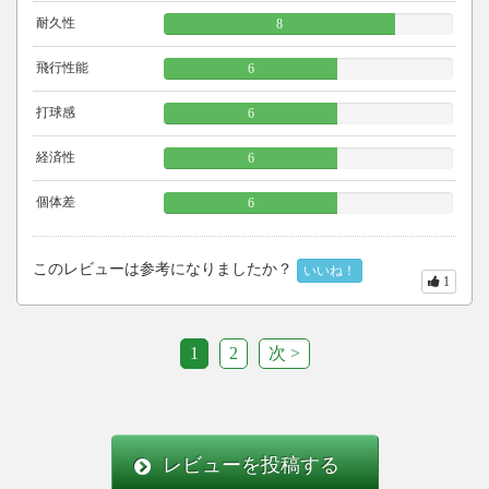
耐久性
8
飛行性能
6
打球感
6
経済性
6
個体差
6
このレビューは参考になりましたか？
いいね！
1
1
2
次 >
レビューを投稿する