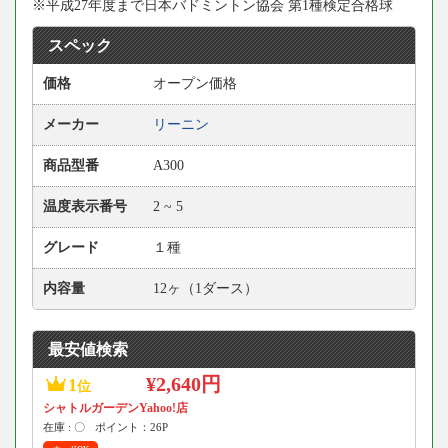
※平成27年度まで日本バドミントン協会 第1種検定合格球
スペック
価格
オープン価格
メーカー
リーニン
商品型番
A300
温度表示番号
2 ~ 5
グレード
１種
内容量
12ヶ（1ダース）
最安値検索
¥2,640円
1
位
シャトルガーデンYahoo!店
在庫 : 〇
ポイント：26P