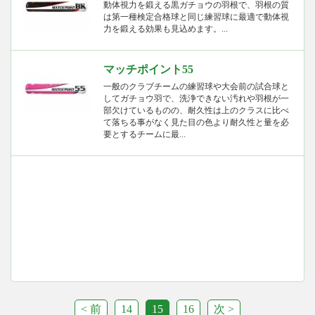
動体視力を鍛える黒ガチョウの羽根で、羽根の質
は第一種検定合格球と同じ練習球に最適で動体視
力を鍛える効果も見込めます。...
マッチポイント55
一般のクラブチームの練習球や大会前の試合球と
してガチョウ羽で、洗浄できない汚れや羽根が一
部欠けているものの、耐久性は上のクラスに比べ
て落ちる事がなく見た目の色より耐久性と量を必
要とするチームに最...
< 前
14
15
16
次 >