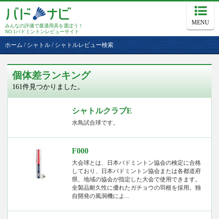
MENU
みんなの評価で最適用具を選ぼう！
NO.1バドミントンレビューサイト
ホーム
/
シャトル
/
シャトルレビュー検索
個体差ランキング
161件見つかりました。
シャトルクラブE
水鳥試合球です。
F000
大会球とは、日本バドミントン協会の検定に合格
しており、日本バドミントン協会または各都道府
県、地域の協会が指定した大会で使用できます。
全製品耐久性に優れたガチョウの羽根を採用。独
自開発の風洞機によ...