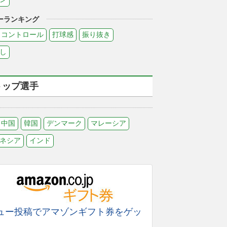
ーランキング
コントロール
打球感
振り抜き
し
トップ選手
中国
韓国
デンマーク
マレーシア
ネシア
インド
ュー投稿でアマゾンギフト券をゲッ