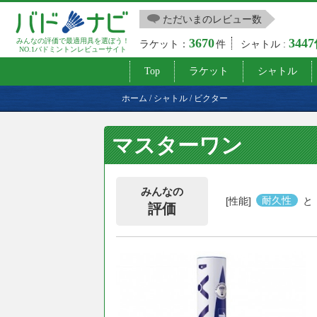
ただいまのレビュー数
3670
344
みんなの評価で最適用具を選ぼう！
ラケット：
件
シャトル :
NO.1バドミントンレビューサイト
Top
ラケット
シャトル
ホーム
/
シャトル
/
ビクター
マスターワン
みんなの
[性能]
耐久性
と
評価