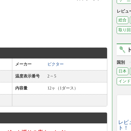
レビュ
総合
取り回
国別
メーカー
ビクター
日本
温度表示番号
2 ~ 5
インド
内容量
12ヶ（1ダース）
レビ
ト！