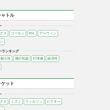
シャトル
ー
クス
ゴーセン
RSL
アーウィン
ン
ーランキング
耐久性
飛行性能
打球感
経済性
ラケット
ー
クス
ミズノ
ウィルソン
ビクター
ン