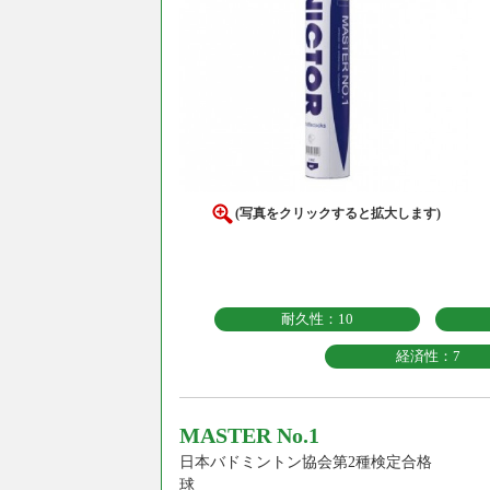
(写真をクリックすると拡大します)
耐久性：10
経済性：7
MASTER No.1
日本バドミントン協会第2種検定合格
球 日