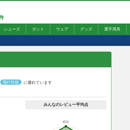
7件
シューズ
ガット
ウェア
グッズ
選手用具
飛行性能
に優れています
みんなのレビュー平均点
総合