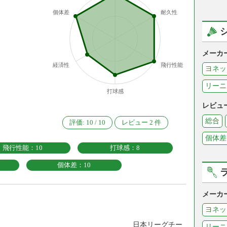
個体差
耐久性
メーカ
経済性
飛行性能
ヨネッ
リーニ
打球感
レビュ
総合
評価:
10
/
10
レビュー
2
件
個体差
飛行性能：10
打球感：8
個体差：10
メーカ
ヨネッ
本リーグチー
リーニ