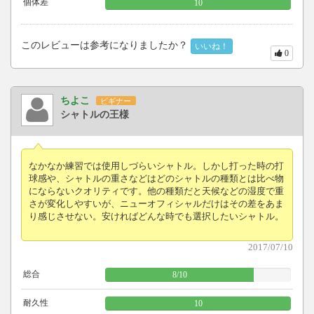
個体差
10
このレビューは参考になりましたか？
いいね！
0
ちよこ
ビギナー
シャトルの王様
なかなか練習では使用しづらいシャトル。しかし打った時の打
球感や、シャトルの重さなどはどのシャトルの種類とは比べ物
にならないクオリティです。他の種類だと天候などの湿度で重
さが変化しやすいが、ニューオフィシャルだけはその差をあま
り感じさせない。安ければどんな時でも選択したいシャトル。
2017/07/10
総合
8
/
10
耐久性
10