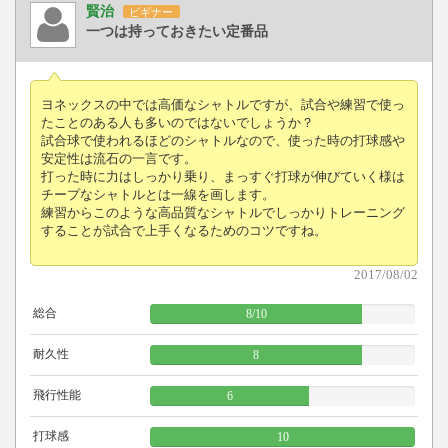
賢治
ビギナー
一つは持っておきたい定番品
ヨネックスの中では高価なシャトルですが、試合や練習で使っ
たことのある人も多いのではないでしょうか？
試合球で使われるほどのシャトルなので、使った時の打球感や
安定性は流石の一言です。
打った時に力はしっかり乗り、まっすぐ打球が伸びていく様は
チープなシャトルとは一線を画します。
練習からこのような高品質なシャトルでしっかりトレーニング
することが試合で上手くなるためのコツですね。
2017/08/02
総合
8
/
10
耐久性
8
飛行性能
6
打球感
10