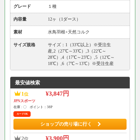
グレード
１種
内容量
12ヶ（1ダース）
素材
水鳥羽根+天然コルク
サイズ規格
サイズ：1（33℃以上）※受注生
産,2（27℃～33℃）,3（22℃～
28℃）,4（17℃～23℃）,5（12℃～
18℃）,6（7℃～13℃）※受注生産
最安値検索
¥3,847円
1
位
JPNスポーツ
在庫 : 〇
ポイント：38P
カードOK
ショップの売り場に行く
¥3,900円
2
位