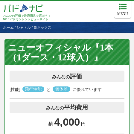
MENU
みんなの評価で最適用具を選ぼう！
NO.1バドミントンレビューサイト
ホーム
/
シャトル
/
ヨネックス
ニューオフィシャル『1本
（1ダース・12球入）』
評価
みんなの
[性能]
飛行性能
と
個体差
に優れています
平均費用
みんなの
4,000
約
円