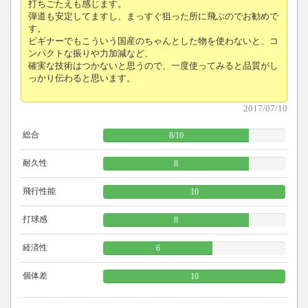
打ちごたえも感じます。
弾道も安定してますし、まっすぐ狙った所に飛ぶのでお勧めで
す。
ビギナーでもこういう国産のちゃんとした物を使わないと、コ
ンパクトな振りや力加減など、
確実な技術はつかないと思うので、一度使ってみると品質がし
っかり伝わると思います。
2017/07/10
総合
8
/
10
耐久性
8
飛行性能
10
打球感
8
経済性
6
個体差
10