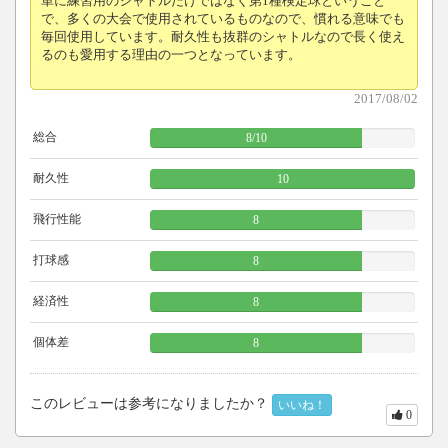
単に練習用のシャトルだけではなく第1種検定球ということ
で、多くの大会で使用されているものなので、慣れる意味でも
毎回使用しています。耐久性も抜群のシャトルなので長く使え
るのも愛用する理由の一つとなっています。
2017/08/02
総合
8
/
10
耐久性
10
飛行性能
8
打球感
8
経済性
8
個体差
8
このレビューは参考になりましたか？
いいね！
0