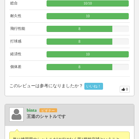
総合
10
/
10
耐久性
10
飛行性能
8
打球感
8
経済性
10
個体差
8
このレビューは参考になりましたか？
いいね！
0
binta
ビギナー
王道のシャトルです