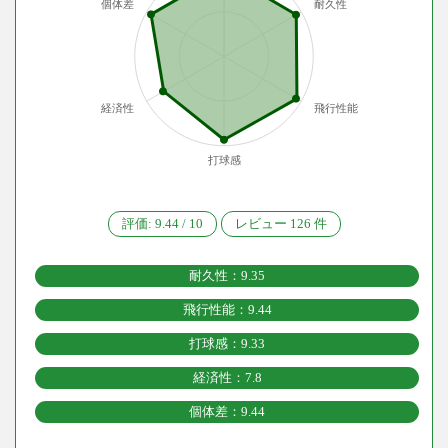
個体差
耐久性
経済性
飛行性能
打球感
評価:
9.44
/
10
レビュー
126
件
耐久性：9.35
飛行性能：9.44
打球感：9.33
経済性：7.8
個体差：9.44