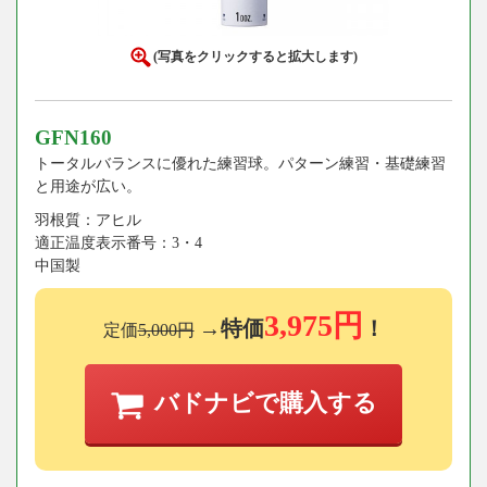
(写真をクリックすると拡大します)
GFN160
トータルバランスに優れた練習球。パターン練習・基礎練習
と用途が広い。
羽根質：アヒル
適正温度表示番号：3・4
中国製
3,975円
→特価
！
定価
5,000円
バドナビで購入する