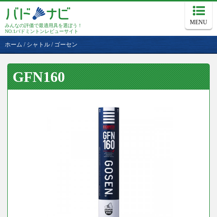
MENU
みんなの評価で最適用具を選ぼう！
NO.1バドミントンレビューサイト
ホーム
/
シャトル
/
ゴーセン
GFN160