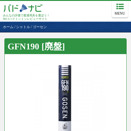
MENU
みんなの評価で最適用具を選ぼう！
NO.1バドミントンレビューサイト
ホーム
/
シャトル
/
ゴーセン
GFN190 [廃盤]