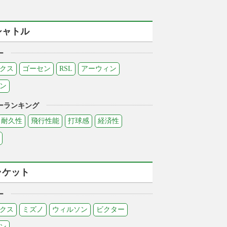
シャトル
ー
クス
ゴーセン
RSL
アーウィン
ン
ーランキング
耐久性
飛行性能
打球感
経済性
ラケット
ー
クス
ミズノ
ウィルソン
ビクター
ン