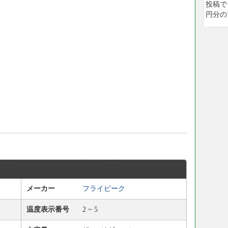
投稿で
円分の
メーカー
フライピーク
温度表示番号
2 ~ 5