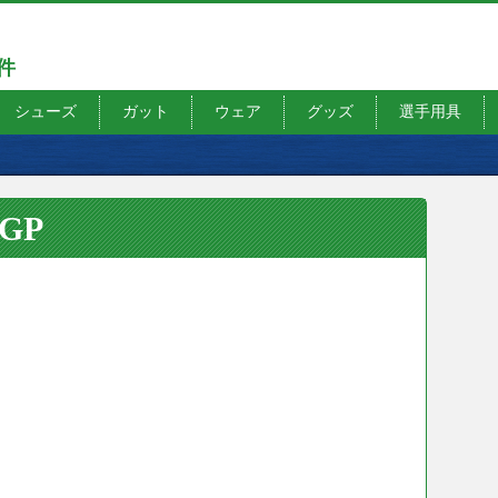
7件
シューズ
ガット
ウェア
グッズ
選手用具
0GP