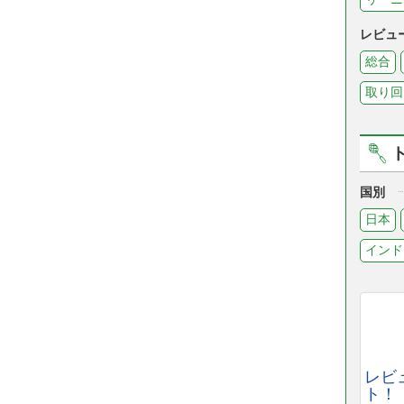
レビュ
総合
取り回
国別
日本
インド
レビ
ト！