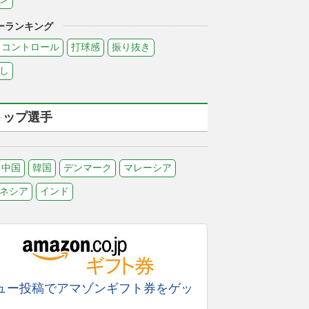
ーランキング
コントロール
打球感
振り抜き
し
トップ選手
中国
韓国
デンマーク
マレーシア
ネシア
インド
ュー投稿でアマゾンギフト券をゲッ