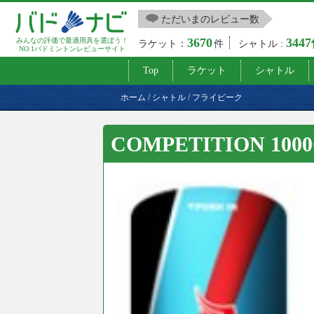
ただいまのレビュー数
3670
344
みんなの評価で最適用具を選ぼう！
ラケット：
件
シャトル :
NO.1バドミントンレビューサイト
Top
ラケット
シャトル
ホーム
/
シャトル
/
フライピーク
COMPETITION 100