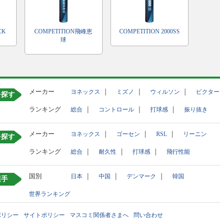
CK
COMPETITION飛峰恵
COMPETITION 2000SS
球
メーカー
｜
｜
｜
ヨネックス
ミズノ
ウィルソン
ビクター
を探す
ランキング
｜
｜
｜
総合
コントロール
打球感
振り抜き
メーカー
｜
｜
｜
ヨネックス
ゴーセン
RSL
リーニン
を探す
ランキング
｜
｜
｜
総合
耐久性
打球感
飛行性能
国別
｜
｜
｜
日本
中国
デンマーク
韓国
選手
世界ランキング
ポリシー
サイトポリシー
マスコミ関係者さまへ
問い合わせ