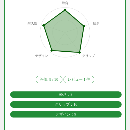
総合
耐久性
軽さ
デザイン
グリップ
評価:
9
/
10
レビュー
1
件
軽さ：8
グリップ：10
デザイン：9