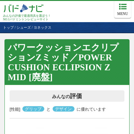
MENU
みんなの評価で最適用具を選ぼう！
NO.1バドミントンレビューサイト
トップ
/
シューズ
/
ヨネックス
パワークッションエクリプ
ションZミッド／POWER
CUSHION ECLIPSION Z
MID [廃盤]
評価
みんなの
[性能]
グリップ
と
デザイン
に優れています