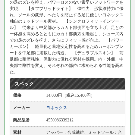
の足のズレを抑え、パワーロスのない素早いフットワークを
実現。 【タフブリッドライト】 弾性力、形状維持力に優
れ、ソールの変形、へたりを防止する足に優しいヨネックス
独自のミッドソール素材。 【シンクロフィットインソー
ル】 従来より中足部からカカト部側面を立ち上げ、足との
一体感を高めるとともにカカト部前方を隆起し、シューズ内
での足のズレを抑え、さらにフィット感が向上。 【パワー
カーボン】 軽量化と着地安定性を高めるためカーボンプレ
ートを中足部に搭載した構造。 【デュラブルスキン】 前
足部に耐摩耗性、保形力に優れる素材を採用。内・外側、中
央部で剛性を変え、それぞれの部位に求められる性能を高め
た。
スペック
価格
14,000円（税込15,400円）
メーカー
ヨネックス
商品型番
4550086339212
素材
アッパー：合成繊維、ミッドソール：合