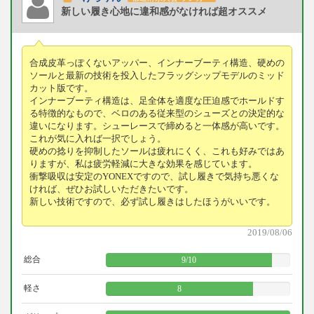
新しい履き心地に違和感がなければ超オススメ
合成皮革っぽくないアッパー、インナーブーティ構造、硬めの
ソールと最新の技術を投入したフラッグシップモデルのミッド
カット版です。
インナーブーティ構造は、足全体を適度な圧迫感でホールドす
る特徴的なもので、ベロのある従来型のシューズとの決定的な
違いになります。シューレースで締めると一体感が高いです。
これが気に入れば一択でしょう。
硬めの捻りを抑制したソールは疲れにくく、これも好みではあ
りますが、私は疲労軽減に大きな効果を感じています。
衝撃吸収は安定のYONEXですので、試し履きで気持ち悪くな
ければ、ぜひお試しいただきたいです。
新しい技術ですので、必ず試し履きはしたほうがいいです。
2019/08/06
総合
9
/
10
軽さ
8