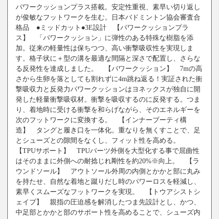
パワークッションプラス搭載。安定性重視、素早い切り返し
が俊敏なフットワークを生む。日本バドミントン協会審査合
格品 ●ミッドカット●3E設計 【パワークッションプラ
ス】 「パワークッション」に弾性のある特殊な樹脂を添
加。従来の軽量性は保ちつつ、高い衝撃吸収性を実現しま
す。格子状に＋型の溝を最適な間隔と深さで配置し、さらな
る反発性を達成しました。 【パワークッション】 7mの高
さから生卵を落としても割れずに4m跳ね返る！実証された衝
撃吸収力と反発力パワークッションはヨネックスが独自に開
発した軽量衝撃吸収材。衝撃を吸収するのに反発する。つま
り、着地時に受ける衝撃を和らげながら、そのエネルギーを
次のフットワークに変換する。 【インナーブーティ構
造】 タングと履き口を一体化。重なりを無くすことで、足
とシューズとの隙間をなくし、フィット性を高める。
【TPUサポート】 TPUパーツ外側を大型化する事で屈曲性
はそのままに外側への耐捻じれ剛性を約20%※向上。 【ラ
ウンドソール】 アウトソール外周の内側とかかと部に丸み
を持たせ、自然な着地と蹴りだし時のパワーロスを軽減し、
素早くスムーズなフットワークを実現。 【トウアシストシ
ェイプ】 親指の圧迫感を解消したつま先設計とし、かつ、
中足部とかかと部のサポート性を高めることで、シューズ内