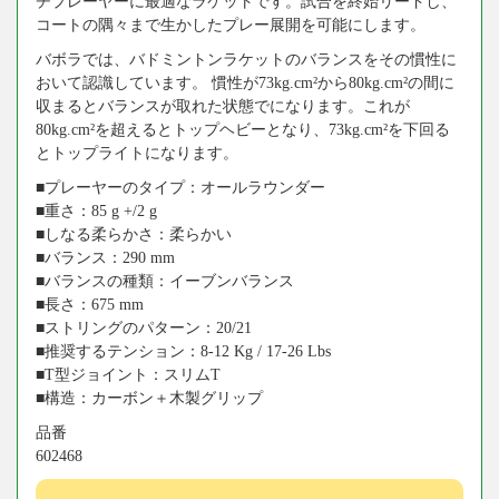
チプレーヤーに最適なラケットです。試合を終始リードし、
コートの隅々まで生かしたプレー展開を可能にします。
バボラでは、バドミントンラケットのバランスをその慣性に
おいて認識しています。 慣性が73kg.cm²から80kg.cm²の間に
収まるとバランスが取れた状態でになります。これが
80kg.cm²を超えるとトップヘビーとなり、73kg.cm²を下回る
とトップライトになります。
■プレーヤーのタイプ：オールラウンダー
■重さ：85 g +/2 g
■しなる柔らかさ：柔らかい
■バランス：290 mm
■バランスの種類：イーブンバランス
■長さ：675 mm
■ストリングのパターン：20/21
■推奨するテンション：8-12 Kg / 17-26 Lbs
■T型ジョイント：スリムT
■構造：カーボン＋木製グリップ
品番
602468