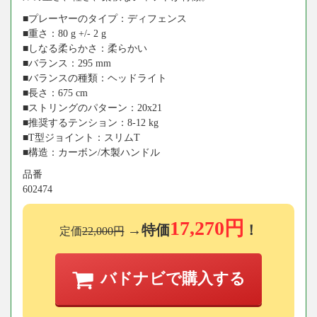
■プレーヤーのタイプ：ディフェンス
■重さ：80 g +/- 2 g
■しなる柔らかさ：柔らかい
■バランス：295 mm
■バランスの種類：ヘッドライト
■長さ：675 cm
■ストリングのパターン：20x21
■推奨するテンション：8-12 kg
■T型ジョイント：スリムT
■構造：カーボン/木製ハンドル
品番
602474
17,270円
→特価
！
定価
22,000円
バドナビで購入する