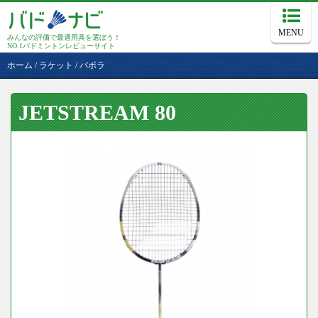
MENU
みんなの評価で最適用具を選ぼう！
NO.1バドミントンレビューサイト
ホーム
/
ラケット
/
バボラ
JETSTREAM 80