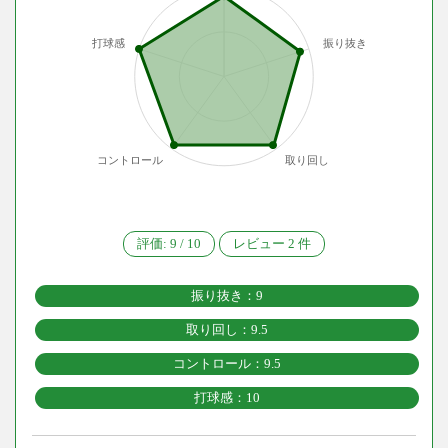
打球感
振り抜き
コントロール
取り回し
評価:
9
/
10
レビュー
2
件
振り抜き：9
取り回し：9.5
コントロール：9.5
打球感：10