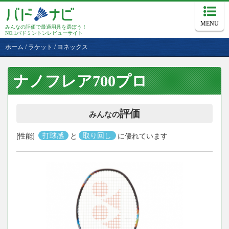
MENU
みんなの評価で最適用具を選ぼう！
NO.1バドミントンレビューサイト
ホーム
/
ラケット
/
ヨネックス
ナノフレア700プロ
評価
みんなの
[性能]
打球感
と
取り回し
に優れています