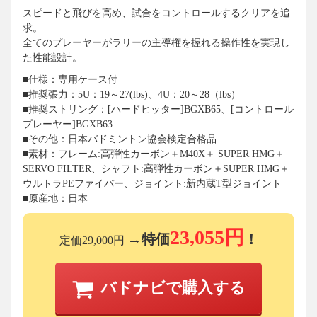
スピードと飛びを高め、試合をコントロールするクリアを追
求。
全てのプレーヤーがラリーの主導権を握れる操作性を実現し
た性能設計。
■仕様：専用ケース付
■推奨張力：5U：19～27(lbs)、4U：20～28（lbs）
■推奨ストリング：[ハードヒッター]BGXB65、[コントロール
プレーヤー]BGXB63
■その他：日本バドミントン協会検定合格品
■素材：フレーム:高弾性カーボン＋M40X＋ SUPER HMG＋
SERVO FILTER、シャフト:高弾性カーボン＋SUPER HMG＋
ウルトラPEファイバー、ジョイント:新内蔵T型ジョイント
■原産地：日本
23,055円
→特価
！
定価
29,000円
バドナビで購入する