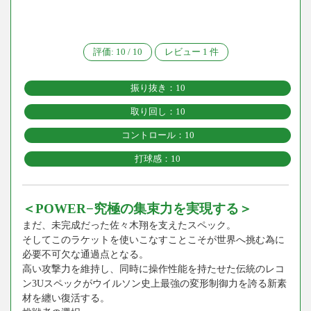
評価:
10
/
10
レビュー
1
件
振り抜き：10
取り回し：10
コントロール：10
打球感：10
＜POWER−究極の集束力を実現する＞
まだ、未完成だった佐々木翔を支えたスペック。
そしてこのラケットを使いこなすことこそが世界へ挑む為に
必要不可欠な通過点となる。
高い攻撃力を維持し、同時に操作性能を持たせた伝統のレコ
ン3Uスペックがウイルソン史上最強の変形制御力を誇る新素
材を纏い復活する。