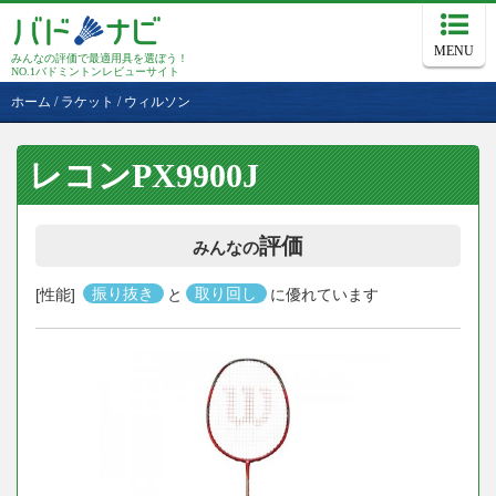
MENU
みんなの評価で最適用具を選ぼう！
NO.1バドミントンレビューサイト
ホーム
/
ラケット
/
ウィルソン
レコンPX9900J
評価
みんなの
[性能]
振り抜き
と
取り回し
に優れています