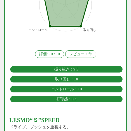
コントロール
取り回し
評価:
10
/
10
レビュー
2
件
振り抜き：9.5
取り回し：10
コントロール：10
打球感：8.5
LESMO“Ｓ”SPEED
ドライブ、プッシュを重視する、