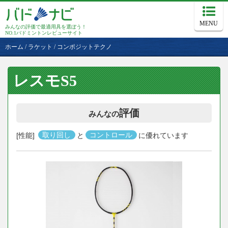
MENU
みんなの評価で最適用具を選ぼう！
NO.1バドミントンレビューサイト
ホーム
/
ラケット
/
コンポジットテクノ
レスモS5
評価
みんなの
[性能]
取り回し
と
コントロール
に優れています