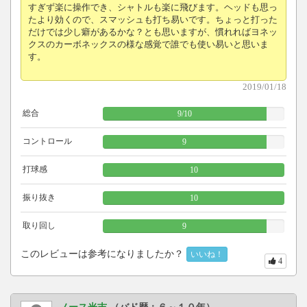
すぎず楽に操作でき、シャトルも楽に飛びます。ヘッドも思っ
たより効くので、スマッシュも打ち易いです。ちょっと打った
だけでは少し癖があるかな？とも思いますが、慣れればヨネッ
クスのカーボネックスの様な感覚で誰でも使い易いと思いま
す。
2019/01/18
総合
9
/
10
コントロール
9
打球感
10
振り抜き
10
取り回し
9
このレビューは参考になりましたか？
いいね！
4