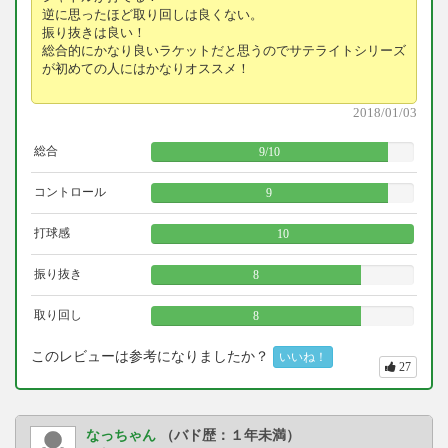
逆に思ったほど取り回しは良くない。
振り抜きは良い！
総合的にかなり良いラケットだと思うのでサテライトシリーズ
が初めての人にはかなりオススメ！
2018/01/03
総合
9
/
10
コントロール
9
打球感
10
振り抜き
8
取り回し
8
このレビューは参考になりましたか？
いいね！
27
なっちゃん
（バド歴：１年未満）