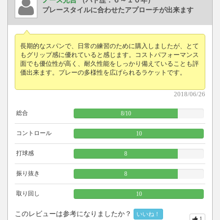
ノース光吉
（バド歴：６～１０年）
プレースタイルに合わせたアプローチが出来ます
長期的なスパンで、日常の練習のために購入しましたが、とて
もグリップ感に優れていると感じます。コストパフォーマンス
面でも優位性が高く、耐久性能をしっかり備えていることも評
価出来ます。プレーの多様性を広げられるラケットです。
2018/06/26
総合
8
/
10
コントロール
10
打球感
8
振り抜き
8
取り回し
10
このレビューは参考になりましたか？
いいね！
1