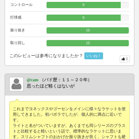
コントロール
9
打球感
9
振り抜き
10
取り回し
10
このレビューは参考になりましたか？
いいね！
1
@cam
（バド歴：１１～２０年）
思ったほど軽くはないが
これまでヨネックスやゴーセンをメインに様々なラケットを使
用してきました。初バボラでしたが、個人的に満点に近いで
す。
ライトと名がついていますが、あくまでも同シリーズのブラス
トと比較すると軽いという話で、標準的なラケットに思いま
す。スリムシャフトのおかげか振り抜きが良く、シャフトも硬