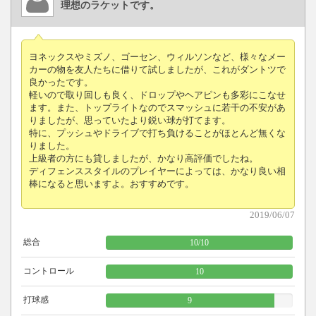
理想のラケットです。
ヨネックスやミズノ、ゴーセン、ウィルソンなど、様々なメー
カーの物を友人たちに借りて試しましたが、これがダントツで
良かったです。
軽いので取り回しも良く、ドロップやヘアピンも多彩にこなせ
ます。また、トップライトなのでスマッシュに若干の不安があ
りましたが、思っていたより鋭い球が打てます。
特に、プッシュやドライブで打ち負けることがほとんど無くな
りました。
上級者の方にも貸しましたが、かなり高評価でしたね。
ディフェンススタイルのプレイヤーによっては、かなり良い相
棒になると思いますよ。おすすめです。
2019/06/07
総合
10
/
10
コントロール
10
打球感
9