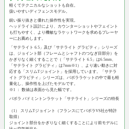
軽くてテクニカルなショットも自在。
扱いやすいディフェンスモデル。
鋭い振り抜きと優れた操作性を実現。
ヘッドライト設計により、カウンターショットやフェイント
も打ちやすく、より機敏なラケットワークを求めるプレーヤ
ーにお薦めします。
「サテライト 6.5」及び「サテライト グラビティ」シリーズ
は、ジョイント部（フレームとシャフトのつなぎ目部分）を
かぎりなく細くすることで（「サテライト 6.5」は6.5mm、
「サテライト グラビティ」は7mm※1）、より速い動きに対
応する「スリムTジョイント」を採用しています。「サテラ
イト グラビティ」シリーズは、バボララケットの中で最も軽
量化し、操作性を上げたモデルです。
※1 ： 数値は表面から見た幅です。
バボラ バドミントンラケット「サテライト」シリーズの特長
（1） スリムTジョイント（フランスにてバボラVS社が特許
取得）
ジョイント部分をかぎりなく細くすることにより前モデルに
比べ空気抵抗を