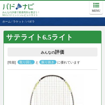
MENU
みんなの評価で最適用具を選ぼう！
NO.1バドミントンレビューサイト
ホーム
/
ラケット
/
バボラ
サテライト6.5ライト
評価
みんなの
[性能]
取り回し
と
振り抜き
に優れています