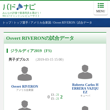
MENU
みんなの評価で最適用具を選ぼう！
NO.1バドミントンレビューサイト
トップ
/
トップ選手
/
アメリカ合衆国
/
Osvert RIVERON
/
試合データ
Osvert RIVERONの試合データ
ジラルディア2019（FS)
男子ダブルス
（2019-03-15 15:00）
Roberto Carlos H
Osvert RIVERON
ERRERA VAZQU
アメリカ合衆国
EZ
13 -
21
0
2
キューバ
15 -
21