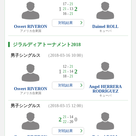
17 -
21
1
2
21
- 13
16 -
21
対戦結果
Osvert RIVERON
Daimel ROLL
アメリカ合衆国
キューバ
ジラルディアトーナメント2018
男子シングルス
（2018-03-16 10:00）
12 -
21
1
2
21
- 14
18 -
21
対戦結果
Angel HERRERA
Osvert RIVERON
RODRÍGUEZ
アメリカ合衆国
キューバ
男子シングルス
（2018-03-15 12:00）
21
- 14
2
0
22
- 20
対戦結果