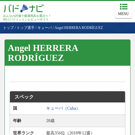
MENU
みんなの評価で最適用具を選ぼう！
NO.1バドミントンレビューサイト
トップ
/
トップ選手
/
キューバ
/
Angel HERRERA RODRÍGUEZ
Angel HERRERA
RODRÍGUEZ
スペック
国
キューバ（Cuba）
年齢
28歳
世界ランク
最高356位（2018年12週）