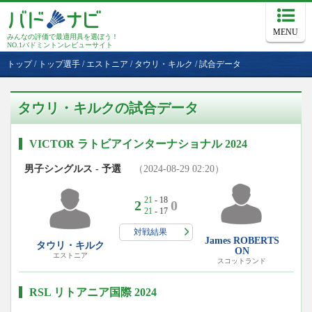
MENU
みんなの評価で最適用具を選ぼう！
NO.1バドミントンレビューサイト
トップ
/
トップ選手
/
エストニア
/
タウリ・キルク
/
試合データ
タウリ・キルクの試合データ
VICTOR ラトビアインターナショナル 2024
男子シングルス - 予選
（2024-08-29 02:20）
21
- 18
2
0
21
- 17
対戦結果
James ROBERTS
タウリ・キルク
ON
エストニア
スコットランド
RSL リトアニア国際 2024