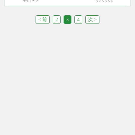
エストニア
フィンランド
< 前
2
3
4
次 >