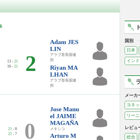
6
Adam JES
国別
LIN
日本
2
アラブ首長国連
邦
インド
13 -
21
16 -
21
Riyan MA
LHAN
アラブ首長国連
邦
メーカ
ヨネッ
Jose Manu
el JAIME
リーニ
2
0
MAGAÑA
レビュ
21
- 8
メキシコ
21
- 7
Arturo M
総合