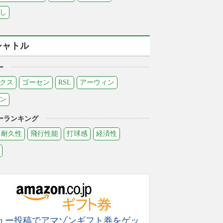
し
シャトル
ー
クス
ゴーセン
RSL
アーウィン
ン
ーランキング
耐久性
飛行性能
打球感
経済性
ュー投稿でアマゾンギフト券をゲッ