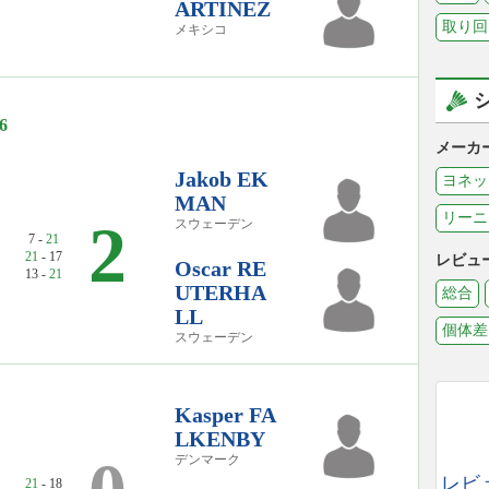
ARTINEZ
取り回
メキシコ
6
メーカ
Jakob EK
ヨネッ
MAN
リーニ
2
スウェーデン
7 -
21
21
- 17
レビュ
Oscar RE
13 -
21
UTERHA
総合
LL
個体差
スウェーデン
Kasper FA
LKENBY
デンマーク
レビ
21
- 18