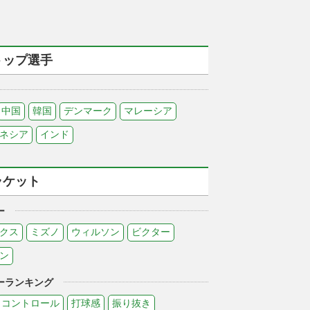
トップ選手
中国
韓国
デンマーク
マレーシア
ネシア
インド
ラケット
ー
クス
ミズノ
ウィルソン
ビクター
ン
ーランキング
コントロール
打球感
振り抜き