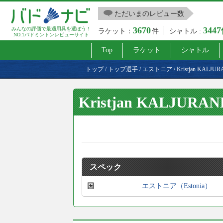
ただいまのレビュー数
3670
344
みんなの評価で最適用具を選ぼう！
ラケット：
件
シャトル :
NO.1バドミントンレビューサイト
Top
ラケット
シャトル
トップ
/
トップ選手
/
エストニア
/
Kristjan KALJU
Kristjan KALJURAN
スペック
国
エストニア（Estonia）