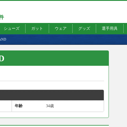
7件
シューズ
ガット
ウェア
グッズ
選手用具
RAND
D
年齢
34歳