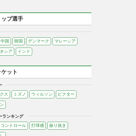
トップ選手
中国
韓国
デンマーク
マレーシア
ネシア
インド
ラケット
ー
クス
ミズノ
ウィルソン
ビクター
ン
ーランキング
コントロール
打球感
振り抜き
し