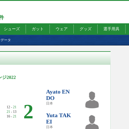
7件
シューズ
ガット
ウェア
グッズ
選手用具
合データ
2022
Ayato EN
DO
2
日本
12 -
21
21
- 13
Yuta TAK
16 -
21
EI
日本