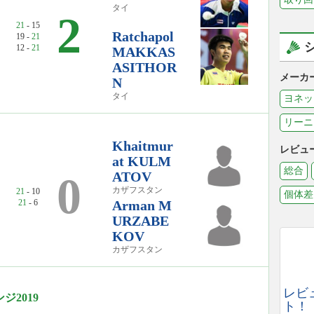
タイ
2
21
- 15
Ratchapol
19 -
21
12 -
21
MAKKAS
ASITHOR
メーカ
N
タイ
ヨネッ
リーニ
Khaitmur
レビュ
at KULM
総合
ATOV
0
カザフスタン
21
- 10
個体差
21
- 6
Arman M
URZABE
KOV
カザフスタン
レビ
2019
ト！