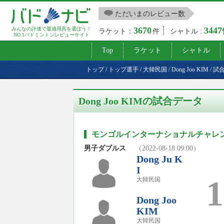
ただいまのレビュー数
3670
344
みんなの評価で最適用具を選ぼう！
ラケット：
件
シャトル :
NO.1バドミントンレビューサイト
Top
ラケット
シャトル
トップ
/
トップ選手
/
大韓民国
/
Dong Joo KIM
/
試
Dong Joo KIMの試合データ
モンゴルインターナショナルチャレンジ
男子ダブルス
（2022-08-18 09:00）
Dong Ju K
I
1
大韓民国
Dong Joo
KIM
大韓民国