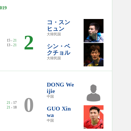
19
コ・スン
ヒュン
2
大韓民国
15 -
21
13 -
21
シン・ベ
クチョル
大韓民国
DONG We
ijie
0
中国
21
- 17
21
- 18
GUO Xin
wa
中国