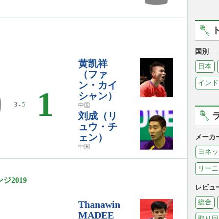
国別
黄凯祥
日本
（ファ
インド
ン・カイ
0
1
シャン）
3 -
5
中国
刘成（リ
ュウ・チ
ェン）
メーカ
中国
ヨネッ
リーニ
2019
レビュ
総合
Thanawin
MADEE
取り回