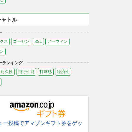
シャトル
ー
クス
ゴーセン
RSL
アーウィン
ン
ーランキング
耐久性
飛行性能
打球感
経済性
ュー投稿でアマゾンギフト券をゲッ