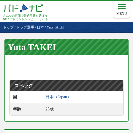
MENU
みんなの評価で最適用具を選ぼう！
NO.1バドミントンレビューサイト
トップ
/
トップ選手
/
日本
/
Yuta TAKEI
Yuta TAKEI
スペック
国
日本（Japan）
年齢
25歳