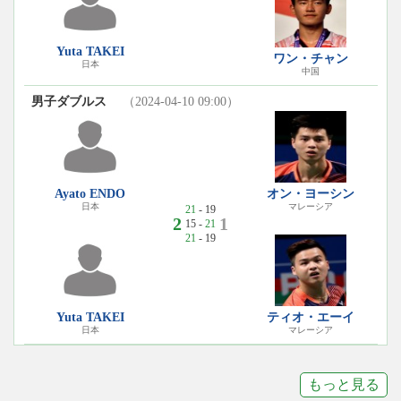
Yuta TAKEI
ワン・チャン
日本
中国
男子ダブルス
（2024-04-10 09:00）
Ayato ENDO
オン・ヨーシン
日本
マレーシア
21
- 19
2
1
15 -
21
21
- 19
Yuta TAKEI
ティオ・エーイ
日本
マレーシア
もっと見る