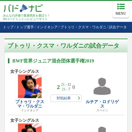
MENU
みんなの評価で最適用具を選ぼう！
NO.1バドミントンレビューサイト
トップ
/
トップ選手
/
インドネシア
/
プトゥリ・クスマ・ワルダニ
/
試合データ
プトゥリ・クスマ・ワルダニの試合データ
BWF世界ジュニア混合団体選手権2019
女子シングルス
21
- 12
2
0
21
- 7
対戦結果
プトゥリ・クス
ルチア・ロドリゲ
マ・ワルダニ
ス
インドネシア
スペイン
女子シングルス