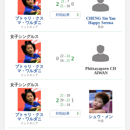
21
- 7
2
0
21
- 18
対戦結果
プトゥリ・クス
CHENG Sin Yan
マ・ワルダニ
Happy Serena
インドネシア
香港
女子シングルス
22 -
24
0
2
16 -
21
プトゥリ・クス
Phittayaporn CH
マ・ワルダニ
AIWAN
インドネシア
女子シングルス
21
- 18
2
1
20 -
22
21
- 14
対戦結果
プトゥリ・クス
シュウ・メン
マ・ワルダニ
中国
インドネシア