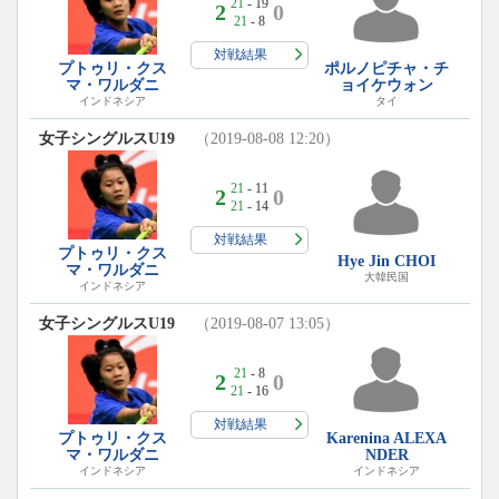
21
- 19
2
0
21
- 8
対戦結果
プトゥリ・クス
ポルノピチャ・チ
マ・ワルダニ
ョイケウォン
インドネシア
タイ
女子シングルスU19
（2019-08-08 12:20）
21
- 11
2
0
21
- 14
対戦結果
プトゥリ・クス
Hye Jin CHOI
マ・ワルダニ
大韓民国
インドネシア
女子シングルスU19
（2019-08-07 13:05）
21
- 8
2
0
21
- 16
対戦結果
プトゥリ・クス
Karenina ALEXA
マ・ワルダニ
NDER
インドネシア
インドネシア