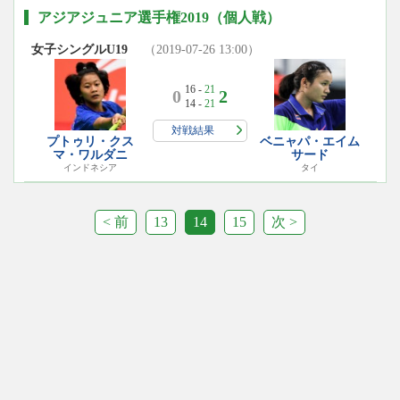
アジアジュニア選手権2019（個人戦）
女子シングルU19
（2019-07-26 13:00）
16 -
21
0
2
14 -
21
対戦結果
プトゥリ・クス
ベニャパ・エイム
マ・ワルダニ
サード
インドネシア
タイ
< 前
13
14
15
次 >