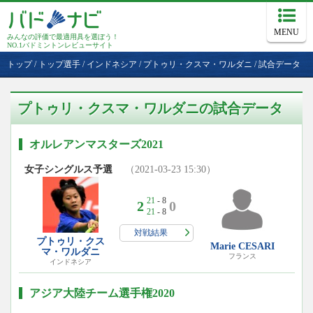
MENU
みんなの評価で最適用具を選ぼう！
NO.1バドミントンレビューサイト
トップ
/
トップ選手
/
インドネシア
/
プトゥリ・クスマ・ワルダニ
/
試合データ
プトゥリ・クスマ・ワルダニの試合データ
オルレアンマスターズ2021
女子シングルス予選
（2021-03-23 15:30）
21
- 8
2
0
21
- 8
対戦結果
プトゥリ・クス
Marie CESARI
マ・ワルダニ
フランス
インドネシア
アジア大陸チーム選手権2020