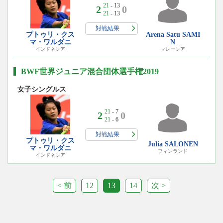
21
- 13
2
0
21
- 13
対戦結果
プトゥリ・クス
Arena Satu SAMI
マ・ワルダニ
N
インドネシア
マレーシア
BWF世界ジュニア混合団体選手権2019
女子シングルス
21
- 7
2
0
21
- 6
対戦結果
プトゥリ・クス
Julia SALONEN
マ・ワルダニ
フィンランド
インドネシア
< 前
12
13
14
次 >