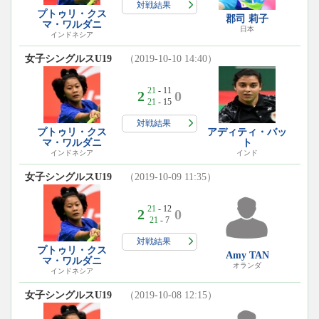
対戦結果
プトゥリ・クス
郡司 莉子
マ・ワルダニ
日本
インドネシア
女子シングルスU19
（2019-10-10 14:40）
21
- 11
2
0
21
- 15
対戦結果
プトゥリ・クス
アディティ・バッ
マ・ワルダニ
ト
インドネシア
インド
女子シングルスU19
（2019-10-09 11:35）
21
- 12
2
0
21
- 7
対戦結果
プトゥリ・クス
Amy TAN
マ・ワルダニ
オランダ
インドネシア
女子シングルスU19
（2019-10-08 12:15）