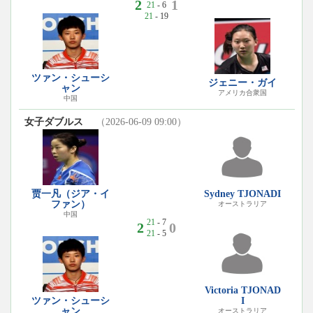
2
1
21
- 6
21
- 19
ツァン・シューシ
ジェニー・ガイ
ャン
アメリカ合衆国
中国
女子ダブルス
（2026-06-09 09:00）
贾一凡（ジア・イ
Sydney TJONADI
ファン）
オーストラリア
中国
21
- 7
2
0
21
- 5
Victoria TJONAD
ツァン・シューシ
I
ャン
オーストラリア