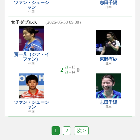
ツァン・シューシ
志田千陽
ャン
日本
中国
女子ダブルス
（2026-05-30 09:00）
贾一凡（ジア・イ
ファン）
東野有紗
中国
日本
21
- 13
2
0
21
- 14
ツァン・シューシ
志田千陽
ャン
日本
中国
1
2
次 >