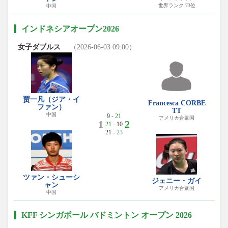
世界ランク 73位
中国
インドネシアオープン2026
女子ダブルス
（2026-06-03 09:00）
贾一凡（ジア・イ
Francesca CORBE
ファン）
TT
中国
9 -
21
アメリカ合衆国
1
2
21
- 10
21 -
23
ツァン・シューシ
ジェニー・ガイ
ャン
アメリカ合衆国
中国
KFF シンガポール バドミントン オープン 2026