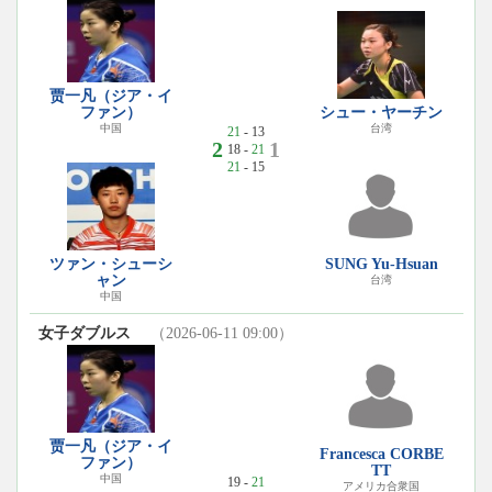
贾一凡（ジア・イ
ファン）
シュー・ヤーチン
中国
台湾
21
- 13
2
1
18 -
21
21
- 15
ツァン・シューシ
SUNG Yu-Hsuan
ャン
台湾
中国
女子ダブルス
（2026-06-11 09:00）
贾一凡（ジア・イ
Francesca CORBE
ファン）
TT
中国
19 -
21
アメリカ合衆国