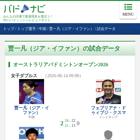
MENU
みんなの評価で最適用具を選ぼう！
NO.1バドミントンレビューサイト
トップ
/
トップ選手
/
中国
/
贾一凡（ジア・イファン）
/
試合データ
贾一凡（ジア・イファン）の試合データ
オーストラリアバドミントンオープン2026
女子ダブルス
（2026-06-14 09:00）
贾一凡（ジア・イ
フェブリアナ・ド
ファン）
ゥィプジ・クスマ
中国
インドネシア
24
- 22
2
0
21
- 13