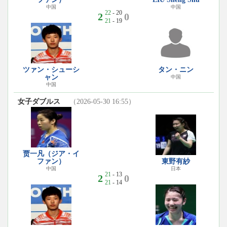
中国
中国
22
- 20
2
0
21
- 19
ツァン・シューシ
タン・ニン
ャン
中国
中国
女子ダブルス
（2026-05-30 16:55）
贾一凡（ジア・イ
ファン）
東野有紗
中国
日本
21
- 13
2
0
21
- 14