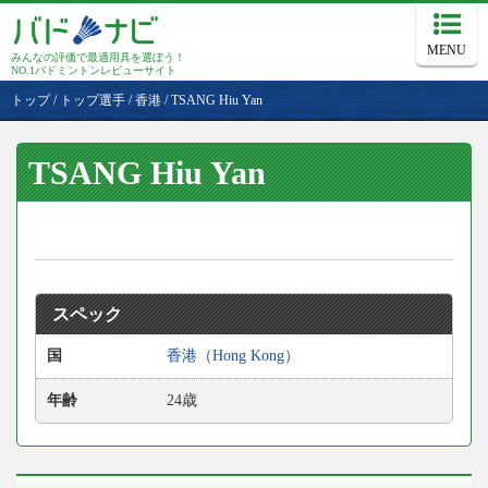
MENU
みんなの評価で最適用具を選ぼう！
NO.1バドミントンレビューサイト
トップ
/
トップ選手
/
香港
/
TSANG Hiu Yan
TSANG Hiu Yan
スペック
国
香港（Hong Kong）
年齢
24歳