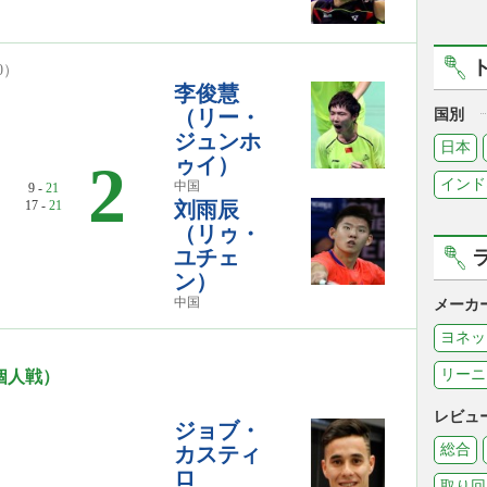
00）
李俊慧
（リー・
国別
ジュンホ
日本
ゥイ）
2
インド
中国
9 -
21
17 -
21
刘雨辰
（リゥ・
ユチェ
ン）
中国
メーカ
ヨネッ
リーニ
個人戦）
レビュ
ジョブ・
総合
カスティ
ロ
取り回