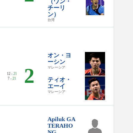
（ワン・
チーリ
ン）
台湾
オン・ヨ
ーシン
2
マレーシア
12 -
21
7 -
21
ティオ・
エーイ
マレーシア
Apiluk GA
TERAHO
NG