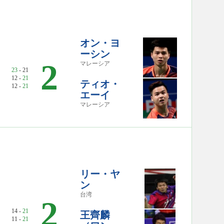
オン・ヨ
ーシン
2
マレーシア
23
- 21
12 -
21
ティオ・
12 -
21
エーイ
マレーシア
リー・ヤ
ン
台湾
2
14 -
21
王齊麟
11 -
21