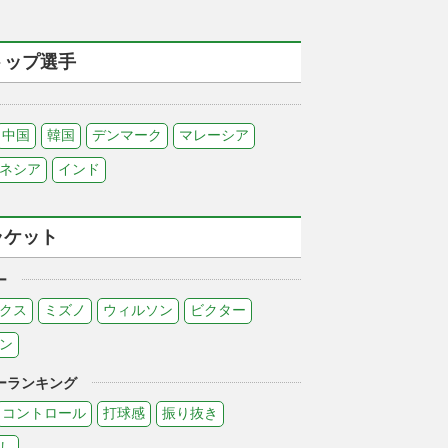
トップ選手
中国
韓国
デンマーク
マレーシア
ネシア
インド
ラケット
ー
クス
ミズノ
ウィルソン
ビクター
ン
ーランキング
コントロール
打球感
振り抜き
し