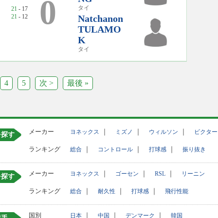
0
タイ
21
- 17
21
- 12
Natchanon
TULAMO
K
タイ
4
5
次 >
最後 »
メーカー
｜
｜
｜
ヨネックス
ミズノ
ウィルソン
ビクター
を探す
ランキング
｜
｜
｜
総合
コントロール
打球感
振り抜き
メーカー
｜
｜
｜
ヨネックス
ゴーセン
RSL
リーニン
を探す
ランキング
｜
｜
｜
総合
耐久性
打球感
飛行性能
国別
｜
｜
｜
日本
中国
デンマーク
韓国