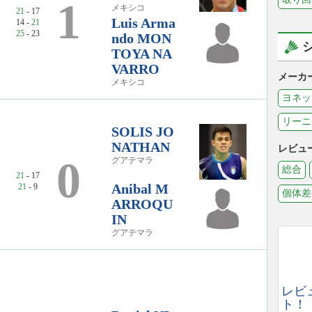
1
メキシコ
21
- 17
Luis Arma
14 -
21
25
- 23
ndo MON
TOYA NA
VARRO
メーカ
メキシコ
ヨネッ
リーニ
SOLIS JO
NATHAN
レビュ
0
グアテマラ
総合
21
- 17
Anibal M
21
- 9
個体差
ARROQU
IN
グアテマラ
レビ
ト！