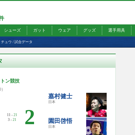
7件
シューズ
ガット
ウェア
グッズ
選手用具
・チュウ
/
試合データ
タ
ミントン競技
00）
嘉村健士
日本
2
11 -
21
3 -
21
園田啓悟
日本