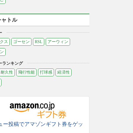
シャトル
ー
クス
ゴーセン
RSL
アーウィン
ン
ーランキング
耐久性
飛行性能
打球感
経済性
ュー投稿でアマゾンギフト券をゲッ