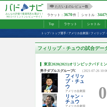
ただいまのレビュー数
3670
344
みんなの評価で最適用具を選ぼう！
ラケット：
件
シャトル :
NO.1バドミントンレビューサイト
Top
ラケット
シャトル
トップ
/
トップ選手
/
アメリカ合衆国
/
フィリップ
フィリップ・チュウの試合デー
東京2020(2021)オリンピックバド
男子ダブルスグループC
（2021-07-26 10:
フィリッ
プ・チュ
0
ウ
アメリカ合衆国
リャン・
チュウ
アメリカ合衆国