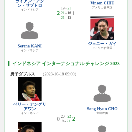
ライアン・アグ
Vinson CHIU
ン・サプトロ
アメリカ合衆国
19 -
21
インドネシア
2
1
21
- 16
21
- 15
ジェニー・ガイ
Serena KANI
アメリカ合衆国
インドネシア
インドネシア インターナショナル チャレンジ 2023
男子ダブルス
（2023-10-18 09:00）
ベリー・アングリ
アワン
Song Hyun CHO
インドネシア
大韓民国
20 -
22
0
2
9 -
21