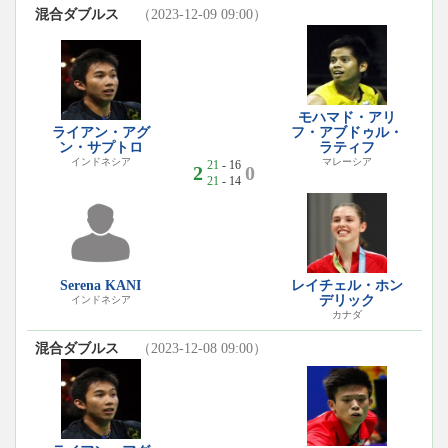
混合ダブルス
（2023-12-09 09:00）
モハマド・アリ
ライアン・アグ
フ・アブドゥル・
ン・サプトロ
ラティフ
インドネシア
マレーシア
21
- 16
2
0
21
- 14
Serena KANI
レイチェル・ホン
デリック
インドネシア
カナダ
混合ダブルス
（2023-12-08 09:00）