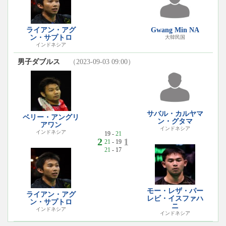
ライアン・アグ
Gwang Min NA
ン・サプトロ
大韓民国
インドネシア
男子ダブルス
（2023-09-03 09:00）
サバル・カルヤマ
ベリー・アングリ
ン・グタマ
アワン
インドネシア
インドネシア
19 -
21
2
1
21
- 19
21
- 17
モー・レザ・パー
ライアン・アグ
レビ・イスファハ
ン・サプトロ
ニ
インドネシア
インドネシア