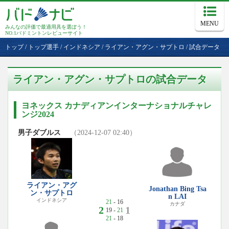
MENU
みんなの評価で最適用具を選ぼう！
NO.1バドミントンレビューサイト
トップ
/
トップ選手
/
インドネシア
/
ライアン・アグン・サプトロ
/
試合データ
ライアン・アグン・サプトロの試合データ
ヨネックス カナディアンインターナショナルチャレ
ンジ2024
男子ダブルス
（2024-12-07 02:40）
ライアン・アグ
Jonathan Bing Tsa
ン・サプトロ
n LAI
インドネシア
21
- 16
カナダ
2
1
19 -
21
21
- 18