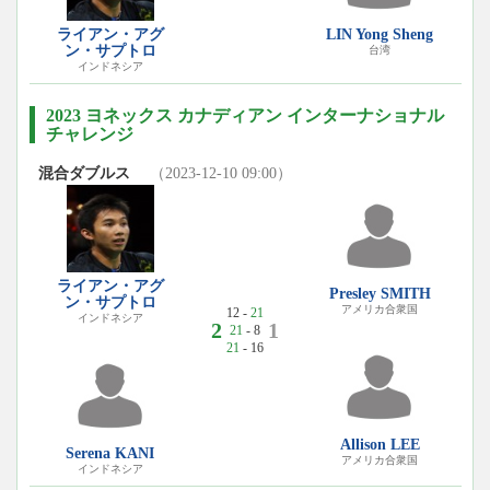
ライアン・アグ
LIN Yong Sheng
ン・サプトロ
台湾
インドネシア
2023 ヨネックス カナディアン インターナショナル
チャレンジ
混合ダブルス
（2023-12-10 09:00）
ライアン・アグ
Presley SMITH
ン・サプトロ
アメリカ合衆国
12 -
21
インドネシア
2
1
21
- 8
21
- 16
Allison LEE
Serena KANI
アメリカ合衆国
インドネシア