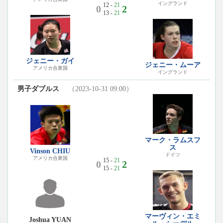
イングランド
12 -
21
0
2
13 -
21
ジェニー・ガイ
ジェニー・ムーア
アメリカ合衆国
イングランド
男子ダブルス
（2023-10-31 09:00）
マーク・ラムスフ
ス
Vinson CHIU
ドイツ
アメリカ合衆国
15 -
21
0
2
15 -
21
マーヴィン・エミ
Joshua YUAN