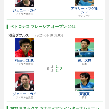
アマリー・マゲル
ジェニー・ガイ
ンド
アメリカ合衆国
デンマーク
ペトロナス マレーシア オープン 2024
混合ダブルス
（2024-01-10 09:00）
Vinson CHIU
緑川大輝
アメリカ合衆国
日本
13 -
21
0
2
13 -
21
ジェニー・ガイ
齋藤夏
アメリカ合衆国
日本
2023 ヨネックス カナディアン インターナショナル