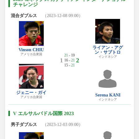
チャレンジ
混合ダブルス
（2023-12-08 09:00）
ライアン・アグ
Vinson CHIU
ン・サプトロ
アメリカ合衆国
21
- 19
インドネシア
1
2
16 -
21
15 -
21
ジェニー・ガイ
Serena KANI
アメリカ合衆国
インドネシア
V エルサルバドル国際 2023
男子ダブルス
（2023-12-03 09:00）