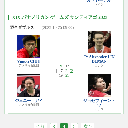
ル・シーデル
ドイツ
XIX パナメリカン ゲームズ サンティアゴ 2023
混合ダブルス
（2023-10-25 09:00）
Ty Alexander LIN
Vinson CHIU
DEMAN
アメリカ合衆国
カナダ
21
- 17
1
2
17 -
21
19 -
21
ジェニー・ガイ
ジョゼフィーン・
ウ
アメリカ合衆国
カナダ
< 前
3
4
5
次 >