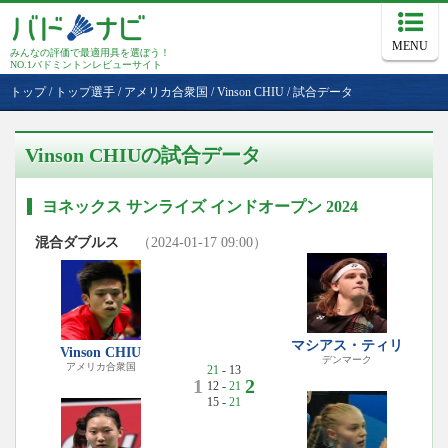
MENU
みんなの評価で最適用具を選ぼう！
NO.1バドミントンレビューサイト
トップ
/
トップ選手
/
アメリカ合衆国
/
Vinson CHIU
/
試合データ
Vinson CHIUの試合データ
ヨネックス サンライズ インドオープン 2024
混合ダブルス
（2024-01-17 09:00）
マシアス・ティリ
Vinson CHIU
デンマーク
アメリカ合衆国
21
- 13
1
2
12 -
21
15 -
21