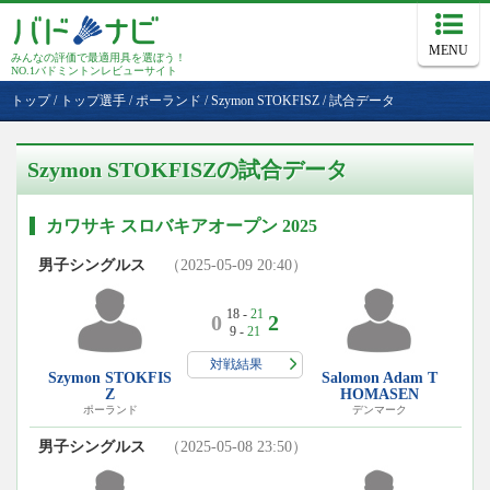
MENU
みんなの評価で最適用具を選ぼう！
NO.1バドミントンレビューサイト
トップ
/
トップ選手
/
ポーランド
/
Szymon STOKFISZ
/
試合データ
Szymon STOKFISZの試合データ
カワサキ スロバキアオープン 2025
男子シングルス
（2025-05-09 20:40）
18 -
21
0
2
9 -
21
対戦結果
Szymon STOKFIS
Salomon Adam T
Z
HOMASEN
ポーランド
デンマーク
男子シングルス
（2025-05-08 23:50）