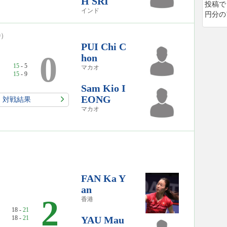
H SRI
投稿で
インド
円分の
30）
PUI Chi C
2
0
hon
15
- 5
マカオ
15
- 9
Sam Kio I
EONG
対戦結果
マカオ
FAN Ka Y
an
2
香港
18 -
21
18 -
21
YAU Mau