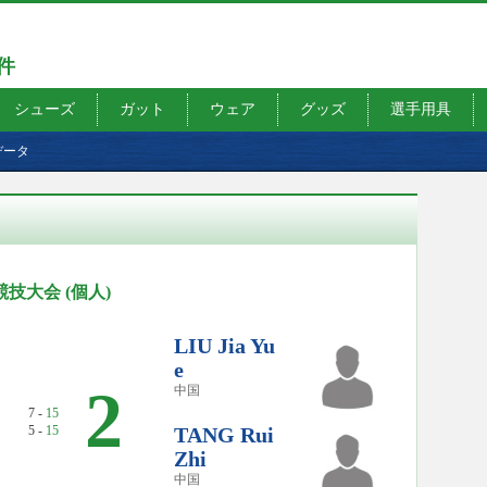
7件
シューズ
ガット
ウェア
グッズ
選手用具
データ
競技大会 (個人)
LIU Jia Yu
e
0
2
中国
7 -
15
5 -
15
TANG Rui
Zhi
中国