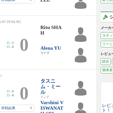
-07-19 04:30）
Ritu SHA
メーカ
H
ヨネッ
2
0
15
- 5
リーニ
15
- 6
Alena YU
カナダ
レビュ
総合
個体差
30）
タスニ
2
0
ム・ミー
ル
15
- 6
15
- 9
インド
Varshini V
レビ
ISWANAT
対戦結果
ト！