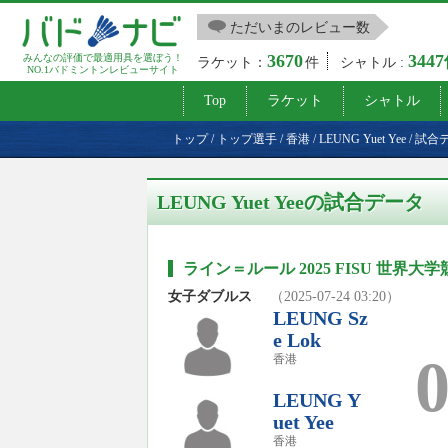
ただいまのレビュー数
3670
344
みんなの評価で最適用具を選ぼう！
ラケット：
件
シャトル :
NO.1バドミントンレビューサイト
Top
ラケット
シャトル
トップ
/
トップ選手
/
香港
/
LEUNG Yuet Yee
/
試合
LEUNG Yuet Yeeの試合データ
ライン＝ルール 2025 FISU 世界大学
女子ダブルス
（2025-07-24 03:20）
LEUNG Sz
e Lok
香港
LEUNG Y
uet Yee
香港