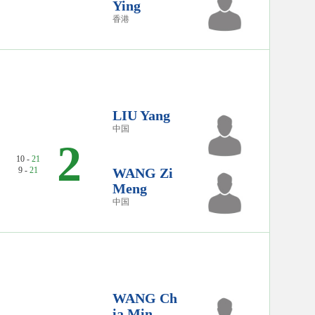
Ying
香港
LIU Yang
中国
2
10 -
21
9 -
21
WANG Zi
Meng
中国
WANG Ch
ia Min