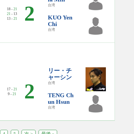
2
台湾
18 -
21
21
- 13
KUO Yen
13 -
21
Chi
台湾
リー・チ
ャーシン
2
台湾
17 -
21
9 -
21
TENG Ch
un Hsun
台湾
4
5
次 >
最後 »