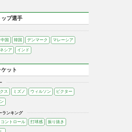
トップ選手
中国
韓国
デンマーク
マレーシア
ネシア
インド
ラケット
ー
クス
ミズノ
ウィルソン
ビクター
ン
ーランキング
コントロール
打球感
振り抜き
し