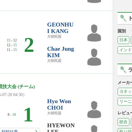
GEONHU
I KANG
国別
2
大韓民国
日本
15
- 12
12 -
15
Chae Jung
11 -
15
インド
KIM
大韓民国
メーカ
競技大会 (チーム)
ヨネッ
-07-20 04:30）
Hyo Won
リーニ
0
1
CHOI
レビュ
大韓民国
8 -
10
総合
HYEWON
LEE
対戦結果
取り回