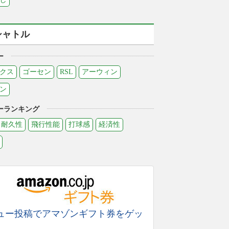
シャトル
ー
クス
ゴーセン
RSL
アーウィン
ン
ーランキング
耐久性
飛行性能
打球感
経済性
ュー投稿でアマゾンギフト券をゲッ