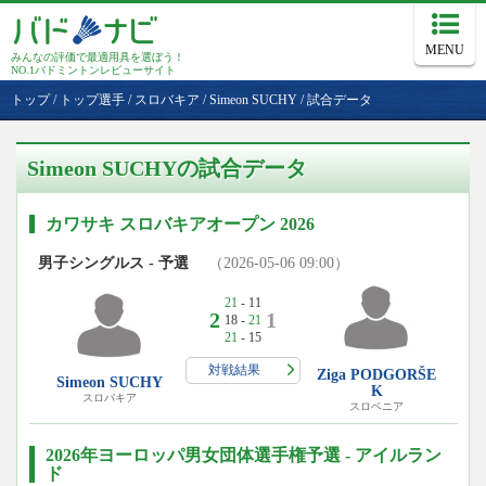
MENU
みんなの評価で最適用具を選ぼう！
NO.1バドミントンレビューサイト
トップ
/
トップ選手
/
スロバキア
/
Simeon SUCHY
/
試合データ
Simeon SUCHYの試合データ
カワサキ スロバキアオープン 2026
男子シングルス - 予選
（2026-05-06 09:00）
21
- 11
2
1
18 -
21
21
- 15
対戦結果
Ziga PODGORŠE
Simeon SUCHY
K
スロバキア
スロベニア
2026年ヨーロッパ男女団体選手権予選 - アイルラン
ド