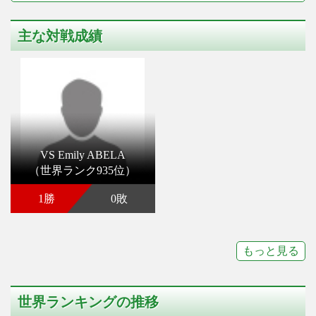
主な対戦成績
VS Emily ABELA
（世界ランク935位）
1勝
0敗
もっと見る
世界ランキングの推移