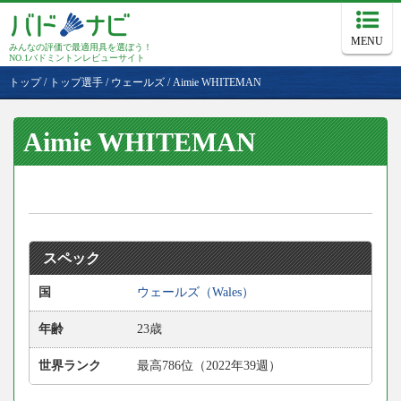
MENU
みんなの評価で最適用具を選ぼう！
NO.1バドミントンレビューサイト
トップ
/
トップ選手
/
ウェールズ
/
Aimie WHITEMAN
Aimie WHITEMAN
スペック
国
ウェールズ（Wales）
年齢
23歳
世界ランク
最高786位（2022年39週）