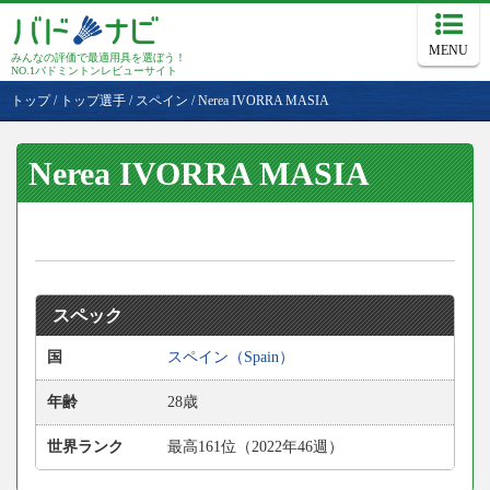
MENU
みんなの評価で最適用具を選ぼう！
NO.1バドミントンレビューサイト
トップ
/
トップ選手
/
スペイン
/
Nerea IVORRA MASIA
Nerea IVORRA MASIA
スペック
国
スペイン（Spain）
年齢
28歳
世界ランク
最高161位（2022年46週）