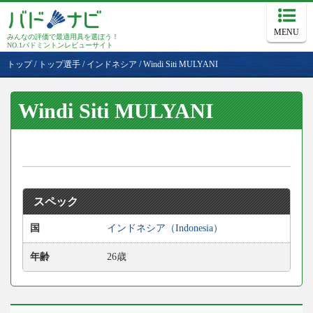
MENU
みんなの評価で最適用具を選ぼう！
NO.1バドミントンレビューサイト
トップ
/
トップ選手
/
インドネシア
/
Windi Siti MULYANI
Windi Siti MULYANI
スペック
国
インドネシア（Indonesia）
年齢
26歳