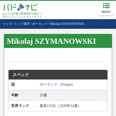
MENU
みんなの評価で最適用具を選ぼう！
NO.1バドミントンレビューサイト
トップ
/
トップ選手
/
ポーランド
/
Mikolaj SZYMANOWSKI
Mikolaj SZYMANOWSKI
スペック
国
ポーランド（Poland）
年齢
22歳
世界ランク
最高125位（2026年24週）