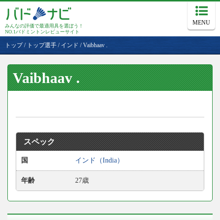
MENU
みんなの評価で最適用具を選ぼう！
NO.1バドミントンレビューサイト
トップ
/
トップ選手
/
インド
/
Vaibhaav .
Vaibhaav .
スペック
国
インド（India）
年齢
27歳