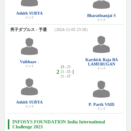
Ashith SURYA
Bharathsanjai S
インド
インド
男子ダブルス - 予選
（2024-11-05 23:50）
Karthick Raja BA
Vaibhaav .
LAMURUGAN
インド
23 -
25
インド
2
1
21
- 15
21
- 17
Ashith SURYA
P. Parth VAID
インド
インド
INFOSYS FOUNDATION India International
Challenge 2023