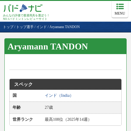
MENU
みんなの評価で最適用具を選ぼう！
NO.1バドミントンレビューサイト
トップ
/
トップ選手
/
インド
/
Aryamann TANDON
Aryamann TANDON
スペック
国
インド（India）
年齢
27歳
世界ランク
最高108位（2025年14週）