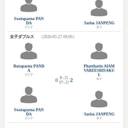
Swetaparna PAN
DA
Sarisa JANPENG
インド
タイ
女子ダブルス
（2026-05-27 09:00）
Rutaparna PAND
Phattharin AIAM
A
VAREESRISAKU
L
インド
9 -
21
0
2
タイ
17 -
21
Swetaparna PAN
DA
Sarisa JANPENG
インド
タイ