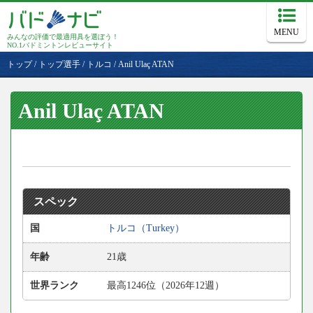
MENU
みんなの評価で最適用具を選ぼう！
NO.1バドミントンレビューサイト
トップ
/
トップ選手
/
トルコ
/
Anil Ulaç ATAN
Anil Ulaç ATAN
スペック
国
トルコ（Turkey）
年齢
21歳
世界ランク
最高1246位（2026年12週）