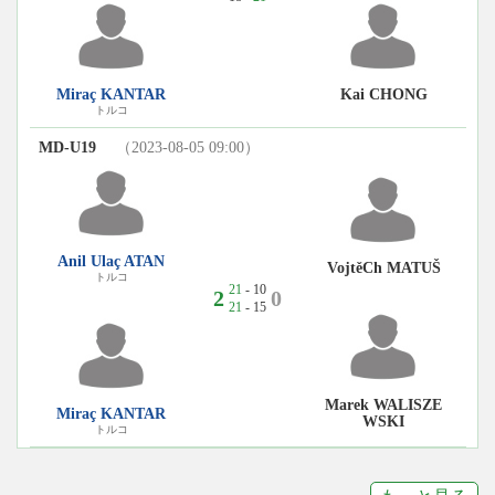
Miraç KANTAR
Kai CHONG
トルコ
MD-U19
（2023-08-05 09:00）
Anil Ulaç ATAN
VojtěCh MATUŠ
トルコ
21
- 10
2
0
21
- 15
Marek WALISZE
Miraç KANTAR
WSKI
トルコ