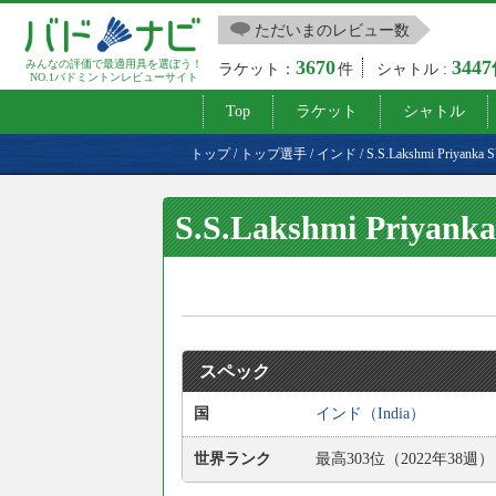
ただいまのレビュー数
3670
344
みんなの評価で最適用具を選ぼう！
ラケット：
件
シャトル :
NO.1バドミントンレビューサイト
Top
ラケット
シャトル
トップ
/
トップ選手
/
インド
/
S.S.Lakshmi Priyan
S.S.Lakshmi Priya
スペック
国
インド（India）
世界ランク
最高303位（2022年38週）