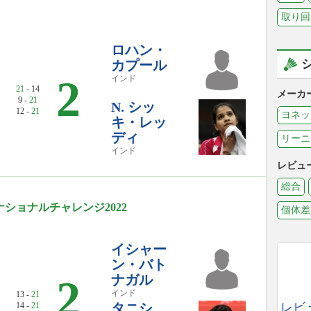
取り回
ロハン・
カプール
2
インド
21
- 14
メーカ
9 -
21
N. シッ
12 -
21
ヨネッ
キ・レッ
ディ
リーニ
インド
レビュ
総合
ショナルチャレンジ2022
個体差
イシャー
ン・バト
ナガル
2
インド
13 -
21
14 -
21
タニシ
レビ