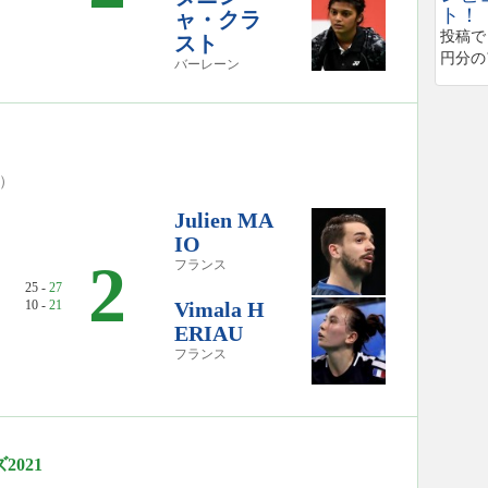
ト！
ャ・クラ
投稿で
スト
円分の
バーレーン
0）
Julien MA
IO
2
フランス
25 -
27
10 -
21
Vimala H
ERIAU
フランス
021