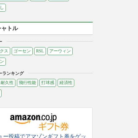
し
シャトル
ー
クス
ゴーセン
RSL
アーウィン
ン
ーランキング
耐久性
飛行性能
打球感
経済性
ュー投稿でアマゾンギフト券をゲッ