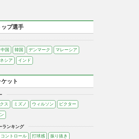
トップ選手
中国
韓国
デンマーク
マレーシア
ネシア
インド
ラケット
ー
クス
ミズノ
ウィルソン
ビクター
ン
ーランキング
コントロール
打球感
振り抜き