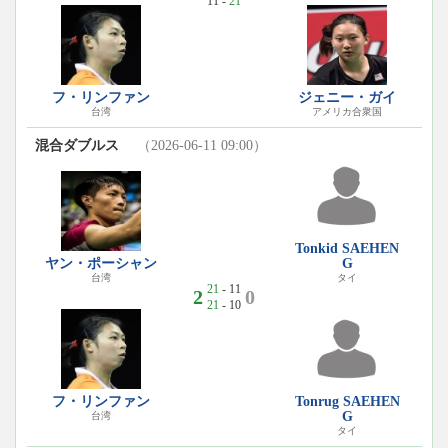
11 -
21
フ・リンファン
ジェニー・ガイ
台湾
アメリカ合衆国
混合ダブルス
（2026-06-11 09:00）
Tonkid SAEHEN
ヤン・ポーシャン
G
台湾
タイ
21
- 11
2
0
21
- 10
フ・リンファン
Tonrug SAEHEN
G
台湾
タイ