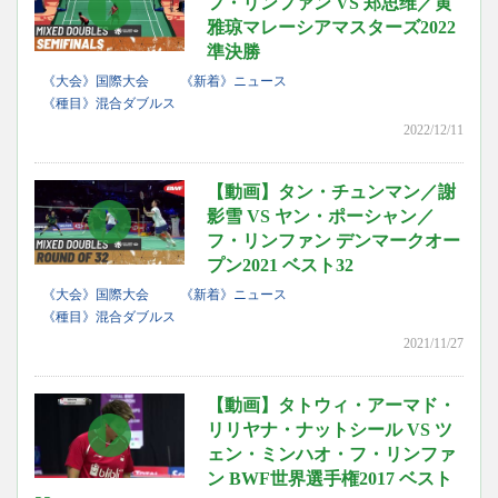
フ・リンファン VS 郑思维／黄
雅琼マレーシアマスターズ2022
準決勝
《大会》国際大会
《新着》ニュース
《種目》混合ダブルス
2022/12/11
【動画】タン・チュンマン／謝
影雪 VS ヤン・ポーシャン／
フ・リンファン デンマークオー
プン2021 ベスト32
《大会》国際大会
《新着》ニュース
《種目》混合ダブルス
2021/11/27
【動画】タトウィ・アーマド・
リリヤナ・ナットシール VS ツ
ェン・ミンハオ・フ・リンファ
ン BWF世界選手権2017 ベスト