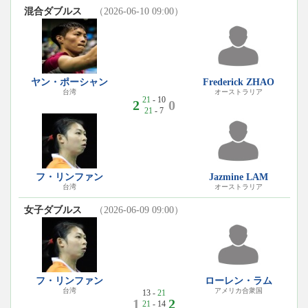
混合ダブルス
（2026-06-10 09:00）
ヤン・ポーシャン
Frederick ZHAO
台湾
オーストラリア
21
- 10
2
0
21
- 7
フ・リンファン
Jazmine LAM
台湾
オーストラリア
女子ダブルス
（2026-06-09 09:00）
フ・リンファン
ローレン・ラム
台湾
アメリカ合衆国
13 -
21
1
2
21
- 14