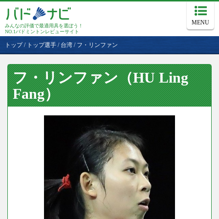
MENU
みんなの評価で最適用具を選ぼう！
NO.1バドミントンレビューサイト
トップ
/
トップ選手
/
台湾
/
フ・リンファン
フ・リンファン（HU Ling
Fang）