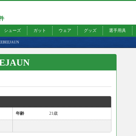
7件
シューズ
ガット
ウェア
グッズ
選手用具
 BEEBEEJAUN
EEJAUN
）
年齢
21歳