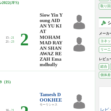
2(JFS)
取り回
Siow Yin Y
oung AID
AN YU KI
AT
2
メーカ
MOHAM
15 -
21
ヨネッ
21 -
23
MAD RAY
AN SHAN
リーニ
AWAZ RE
ZAH Ema
レビュ
mdhully
総合
個体差
（IS)
Tamesh D
OOKHEE
モーリシャス
レビ
16 -
21