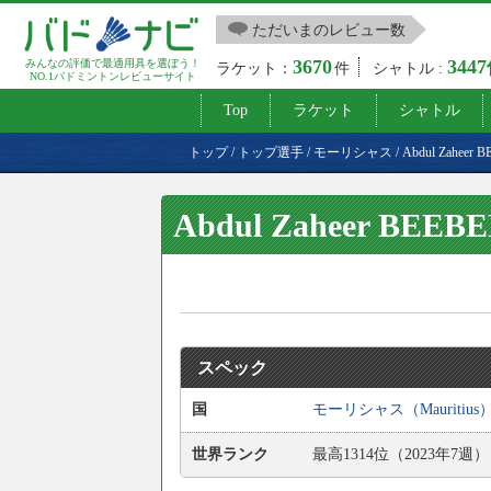
ただいまのレビュー数
3670
344
みんなの評価で最適用具を選ぼう！
ラケット：
件
シャトル :
NO.1バドミントンレビューサイト
Top
ラケット
シャトル
トップ
/
トップ選手
/
モーリシャス
/
Abdul Zaheer
Abdul Zaheer BEEB
スペック
国
モーリシャス（Mauritius
世界ランク
最高1314位（2023年7週）