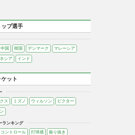
トップ選手
中国
韓国
デンマーク
マレーシア
ネシア
インド
ラケット
ー
クス
ミズノ
ウィルソン
ビクター
ン
ーランキング
コントロール
打球感
振り抜き