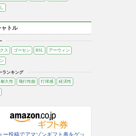
し
シャトル
ー
クス
ゴーセン
RSL
アーウィン
ン
ーランキング
耐久性
飛行性能
打球感
経済性
ュー投稿でアマゾンギフト券をゲッ