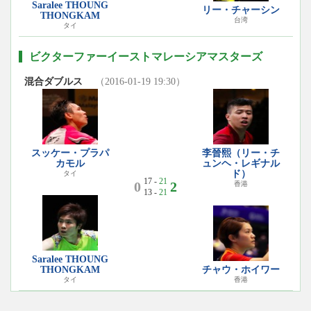
Saralee THOUNG
リー・チャーシン
THONGKAM
台湾
タイ
ビクターファーイーストマレーシアマスターズ
混合ダブルス
（2016-01-19 19:30）
スッケー・プラパ
李晉熙（リー・チ
カモル
ュンヘ・レギナル
ド）
タイ
17 -
21
0
2
香港
13 -
21
Saralee THOUNG
THONGKAM
チャウ・ホイワー
タイ
香港