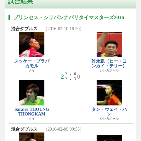
試合結果
プリンセス・シリバンナバリタイマスターズ2016
混合ダブルス
（2016-02-10 16:20）
スッケー・プラパ
許永凱（ヒー・ヨ
カモル
ンカイ・テリー）
タイ
シンガポール
21
- 16
2
0
21
- 13
Saralee THOUNG
タン・ウェイ・ハ
THONGKAM
ン
タイ
シンガポール
混合ダブルス
（2016-02-09 09:55）