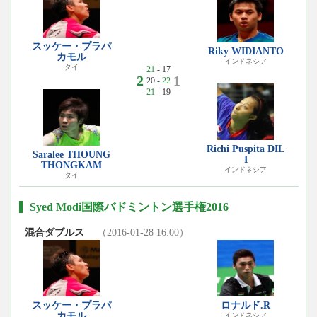
スッケー・プラパ
Riky WIDIANTO
カモル
インドネシア
タイ
21
- 17
2
1
20 -
22
21
- 19
Richi Puspita DIL
Saralee THOUNG
I
THONGKAM
インドネシア
タイ
Syed Modi国際バドミントン選手権2016
混合ダブルス
（2016-01-28 16:00）
スッケー・プラパ
ロナルド.R
カモル
インドネシア