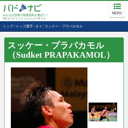
MENU
みんなの評価で最適用具を選ぼう！
NO.1バドミントンレビューサイト
トップ
/
トップ選手
/
タイ
/
スッケー・プラパカモル
スッケー・プラパカモル
（Sudket PRAPAKAMOL）