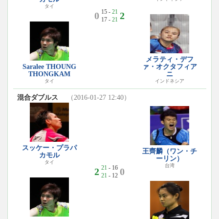
タイ
15 -
21
0
2
17 -
21
メラティ・デフ
Saralee THOUNG
ァ・オクタフィア
THONGKAM
ニ
タイ
インドネシア
混合ダブルス
（2016-01-27 12:40）
スッケー・プラパ
王齊麟（ワン・チ
カモル
ーリン）
タイ
台湾
21
- 16
2
0
21
- 12