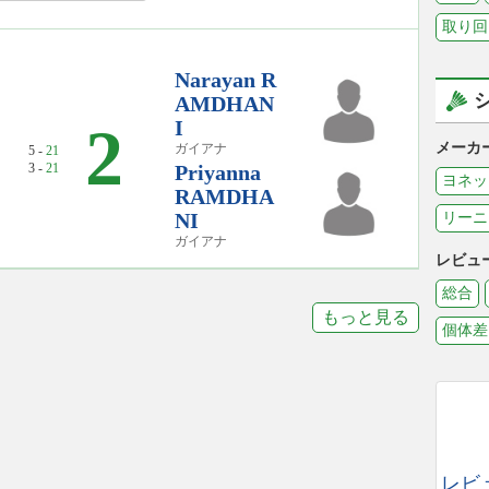
取り回
Narayan R
AMDHAN
I
0
2
メーカ
ガイアナ
5 -
21
3 -
21
Priyanna
ヨネッ
RAMDHA
NI
リーニ
ガイアナ
レビュ
総合
もっと見る
個体差
レビ