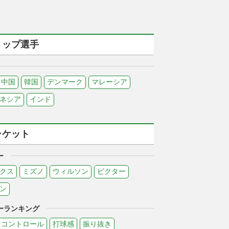
トップ選手
中国
韓国
デンマーク
マレーシア
ネシア
インド
ラケット
ー
クス
ミズノ
ウィルソン
ビクター
ン
ーランキング
コントロール
打球感
振り抜き