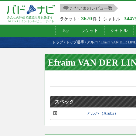
ただいまのレビュー数
3670
344
みんなの評価で最適用具を選ぼう！
ラケット：
件
シャトル :
NO.1バドミントンレビューサイト
Top
ラケット
シャトル
トップ
/
トップ選手
/
アルバ
/
Efraim VAN DER LIN
Efraim VAN DER LI
スペック
国
アルバ（Aruba）