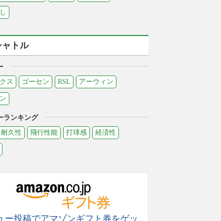
し
シャトル
ー
クス
ゴーセン
RSL
アーウィン
ン
ーランキング
耐久性
飛行性能
打球感
経済性
ュー投稿でアマゾンギフト券をゲッ