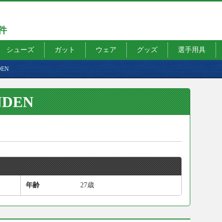
7件
シューズ
ガット
ウェア
グッズ
選手用具
DEN
NDEN
年齢
27歳