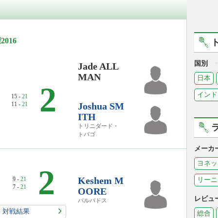
2016
国別
Jade ALL
MAN
日本
2
インド
15 -
21
11 -
21
Joshua SM
ITH
トリニダード・
トバゴ
メーカ
ヨネッ
0
2
Keshem M
9 -
21
リーニ
7 -
21
OORE
レビュ
バルバドス
対戦結果
総合