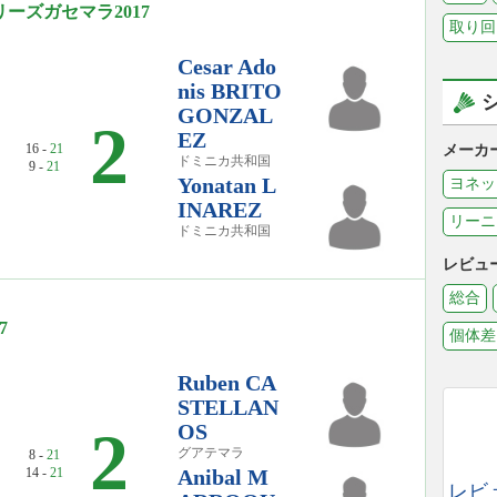
ーズガセマラ2017
取り回
Cesar Ado
nis BRITO
GONZAL
2
EZ
16 -
21
メーカ
ドミニカ共和国
9 -
21
Yonatan L
ヨネッ
INAREZ
リーニ
ドミニカ共和国
レビュ
総合
7
個体差
Ruben CA
STELLAN
OS
2
グアテマラ
8 -
21
14 -
21
Anibal M
レビ