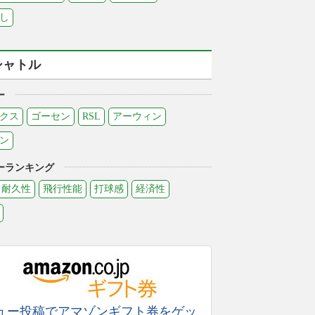
し
シャトル
ー
クス
ゴーセン
RSL
アーウィン
ン
ーランキング
耐久性
飛行性能
打球感
経済性
ュー投稿でアマゾンギフト券をゲッ