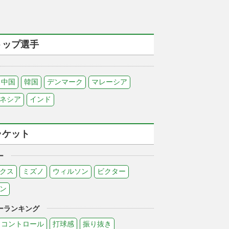
トップ選手
中国
韓国
デンマーク
マレーシア
ネシア
インド
ラケット
ー
クス
ミズノ
ウィルソン
ビクター
ン
ーランキング
コントロール
打球感
振り抜き