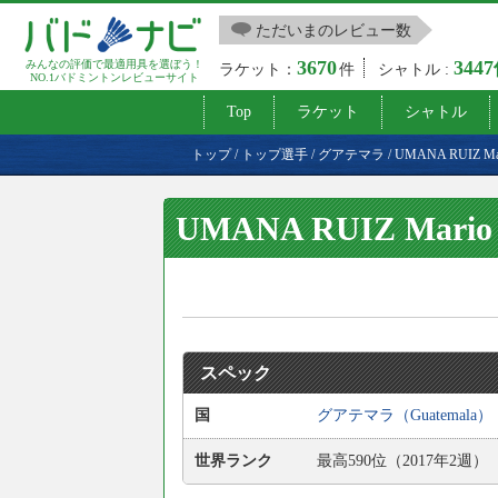
ただいまのレビュー数
3670
344
みんなの評価で最適用具を選ぼう！
ラケット：
件
シャトル :
NO.1バドミントンレビューサイト
Top
ラケット
シャトル
トップ
/
トップ選手
/
グアテマラ
/
UMANA RUIZ Ma
UMANA RUIZ Mario
スペック
国
グアテマラ（Guatemala）
世界ランク
最高590位（2017年2週）