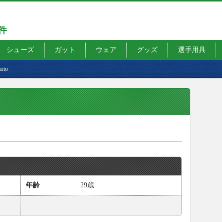
7件
シューズ
ガット
ウェア
グッズ
選手用具
rio
年齢
29歳