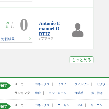
0
Antonio E
21
- 7
21
- 11
manuel O
RTIZ
グアテマラ
対戦結果
もっと見る
メーカー
｜
｜
｜
ヨネックス
ミズノ
ウィルソン
ビクター
を探す
ランキング
｜
｜
｜
総合
コントロール
打球感
振り抜き
メーカー
｜
｜
｜
ヨネックス
ゴーセン
RSL
リーニン
を探す