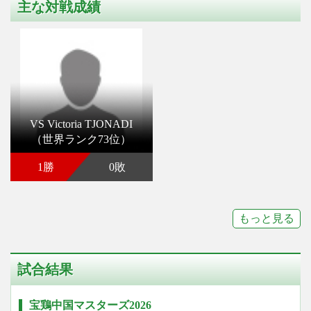
主な対戦成績
VS Victoria TJONADI
（世界ランク73位）
1勝
0敗
もっと見る
試合結果
宝鶏中国マスターズ2026