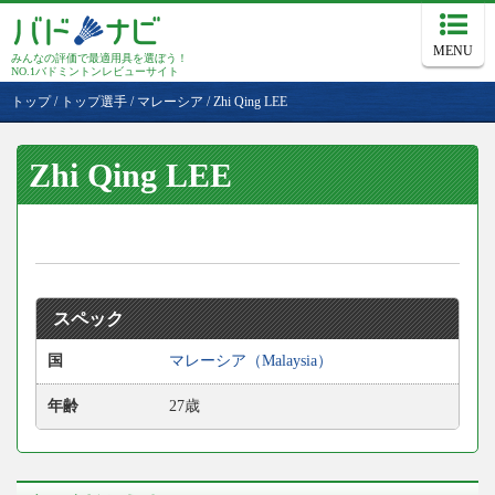
MENU
みんなの評価で最適用具を選ぼう！
NO.1バドミントンレビューサイト
トップ
/
トップ選手
/
マレーシア
/
Zhi Qing LEE
Zhi Qing LEE
スペック
国
マレーシア（Malaysia）
年齢
27歳