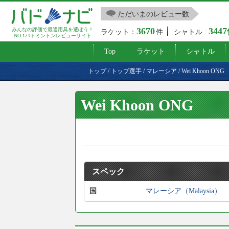
ただいまのレビュー数
3670
344
みんなの評価で最適用具を選ぼう！
ラケット：
件
シャトル :
NO.1バドミントンレビューサイト
Top
ラケット
シャトル
トップ
/
トップ選手
/
マレーシア
/
Wei Khoon ONG
Wei Khoon ONG
スペック
国
マレーシア（Malaysia）