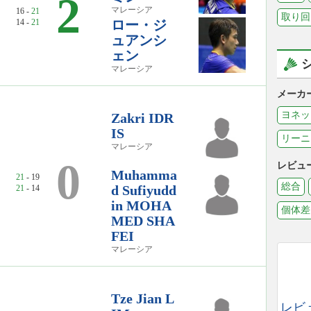
2
マレーシア
16 -
21
取り回
14 -
21
ロー・ジ
ュアンシ
ェン
マレーシア
メーカ
ヨネッ
Zakri IDR
IS
リーニ
マレーシア
0
レビュ
Muhamma
21
- 19
総合
d Sufiyudd
21
- 14
in MOHA
個体差
MED SHA
FEI
マレーシア
Tze Jian L
レビ