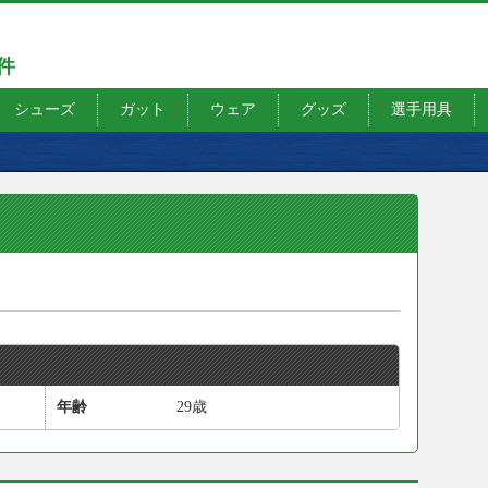
7件
シューズ
ガット
ウェア
グッズ
選手用具
年齢
29歳