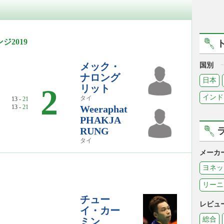
2019
メック・
国別
ナロング
日本
リット
2
インド
タイ
13 -
21
13 -
21
Weeraphat
PHAKJA
RUNG
タイ
メーカ
ヨネッ
リーニ
チュー
レビュ
イ・カー
総合
ミン