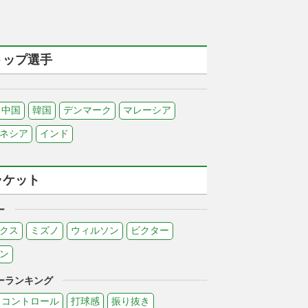
トップ選手
中国
韓国
デンマーク
マレーシア
ネシア
インド
ラケット
ー
クス
ミズノ
ウィルソン
ビクター
ン
ーランキング
コントロール
打球感
振り抜き