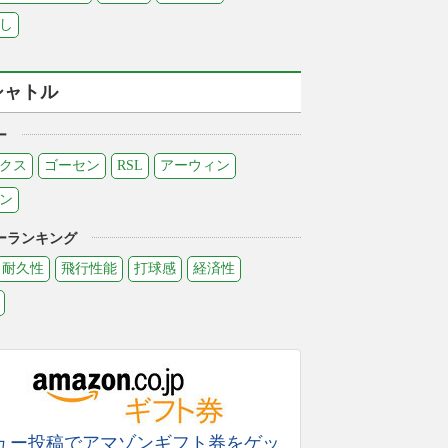
し
シャトル
ー
クス
ゴーセン
RSL
アーウィン
ン
ーランキング
耐久性
飛行性能
打球感
経済性
ュー投稿でアマゾンギフト券をゲッ