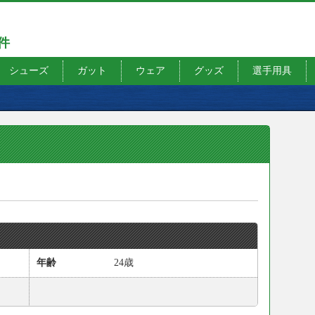
7件
シューズ
ガット
ウェア
グッズ
選手用具
年齢
24歳