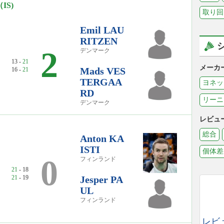
IS)
取り回
Emil LAU
RITZEN
2
デンマーク
13 -
21
メーカ
Mads VES
16 -
21
TERGAA
ヨネッ
RD
リーニ
デンマーク
レビュ
総合
Anton KA
ISTI
個体差
0
フィンランド
21
- 18
21
- 19
Jesper PA
UL
フィンランド
レビ