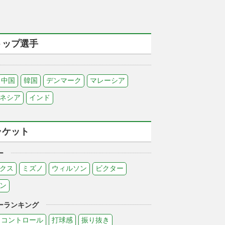
トップ選手
中国
韓国
デンマーク
マレーシア
ネシア
インド
ラケット
ー
クス
ミズノ
ウィルソン
ビクター
ン
ーランキング
コントロール
打球感
振り抜き