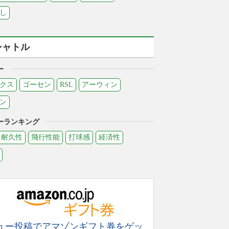
し
シャトル
ー
クス
ゴーセン
RSL
アーウィン
ン
ーランキング
耐久性
飛行性能
打球感
経済性
ュー投稿でアマゾンギフト券をゲッ