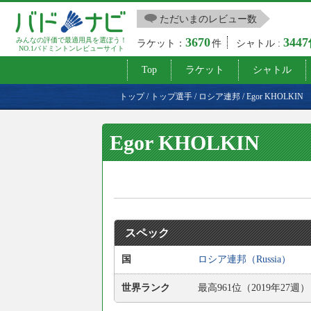
ただいまのレビュー数
3670
344
みんなの評価で最適用具を選ぼう！
ラケット：
件
シャトル :
NO.1バドミントンレビューサイト
Top
ラケット
シャトル
トップ
/
トップ選手
/
ロシア連邦
/
Egor KHOLKIN
Egor KHOLKIN
スペック
国
ロシア連邦（Russia）
世界ランク
最高961位（2019年27週）