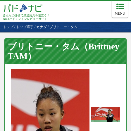
MENU
みんなの評価で最適用具を選ぼう！
NO.1バドミントンレビューサイト
トップ
/
トップ選手
/
カナダ
/
ブリトニー・タム
ブリトニー・タム（Brittney
TAM）