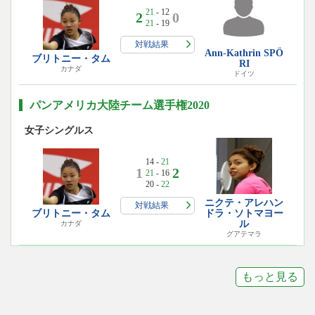
21
- 12
2
0
21
- 19
対戦結果
Ann-Kathrin SPÖ
ブリトニー・タム
RI
カナダ
ドイツ
パンアメリカ大陸チーム選手権2020
女子シングルス
14 -
21
1
2
21
- 16
20 -
22
ニクテ・アレハン
対戦結果
ブリトニー・タム
ドラ・ソトマヨー
ル
カナダ
グアテマラ
もっと見る