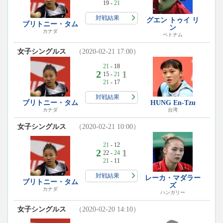
19 -
21
対戦結果
グエン トゥイ リ
ブリトニー・タム
ン
カナダ
ベトナム
女子シングルス
（2020-02-21 17:00）
21
- 18
2
1
15 -
21
21
- 17
対戦結果
ブリトニー・タム
HUNG En-Tzu
カナダ
台湾
女子シングルス
（2020-02-21 10:00）
21
- 12
2
1
22 -
24
21
- 11
対戦結果
レーカ・マダラー
ブリトニー・タム
ズ
カナダ
ハンガリー
女子シングルス
（2020-02-20 14:10）